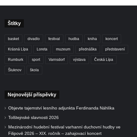
Štítky
basket
divadlo
festival
hudba
kniha
koncert
Krásná Lípa
Loreta
muzeum
přednáška
představení
Rumburk
sport
Varnsdorf
výstava
Česká Lípa
Šluknov
škola
Nejnovější příspěvky
Objevte tajemství lesního adjunkta Ferdinanda Náhlíka
Tolštejnské slavnosti 2026
Mezinárodní hudební festival varhanní duchovní hudby ve
Filipově 2026 – XIX. ročník – zahajovací koncert