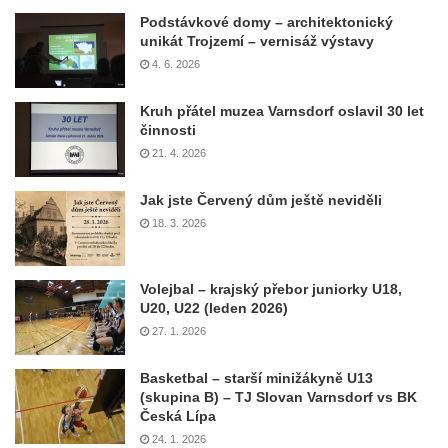
Podstávkové domy – architektonický
unikát Trojzemí – vernisáž výstavy
4. 6. 2026
Kruh přátel muzea Varnsdorf oslavil 30 let
činnosti
21. 4. 2026
Jak jste Červený dům ještě neviděli
18. 3. 2026
Volejbal – krajský přebor juniorky U18,
U20, U22 (leden 2026)
27. 1. 2026
Basketbal – starší minižákyně U13
(skupina B) – TJ Slovan Varnsdorf vs BK
Česká Lípa
24. 1. 2026