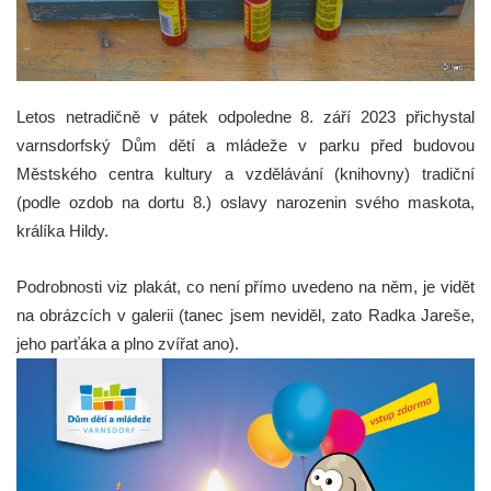
Letos netradičně v pátek odpoledne 8. září 2023 přichystal
varnsdorfský Dům dětí a mládeže v parku před budovou
Městského centra kultury a vzdělávání (knihovny) tradiční
(podle ozdob na dortu 8.) oslavy narozenin svého maskota,
králíka Hildy.
Podrobnosti viz plakát, co není přímo uvedeno na něm, je vidět
na obrázcích v galerii (tanec jsem neviděl, zato Radka Jareše,
jeho parťáka a plno zvířat ano).