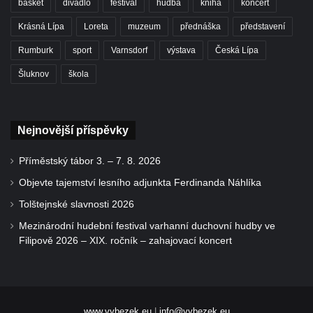
basket
divadlo
festival
hudba
kniha
koncert
Krásná Lípa
Loreta
muzeum
přednáška
představení
Rumburk
sport
Varnsdorf
výstava
Česká Lípa
Šluknov
škola
Nejnovější příspěvky
Příměstský tábor 3. – 7. 8. 2026
Objevte tajemství lesního adjunkta Ferdinanda Náhlíka
Tolštejnské slavnosti 2026
Mezinárodní hudební festival varhanní duchovní hudby ve
Filipově 2026 – XIX. ročník – zahajovací koncert
www.vybezek.eu
|
info@vybezek.eu