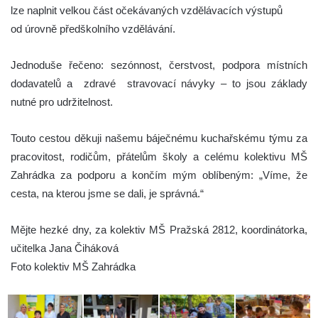
lze naplnit velkou část očekávaných vzdělávacích výstupů
od úrovně předškolního vzdělávání.
Jednoduše řečeno: sezónnost, čerstvost, podpora místních
dodavatelů a zdravé stravovací návyky – to jsou základy
nutné pro udržitelnost.
Touto cestou děkuji našemu báječnému kuchařskému týmu za
pracovitost, rodičům, přátelům školy a celému kolektivu MŠ
Zahrádka za podporu a končím mým oblíbeným: „Víme, že
cesta, na kterou jsme se dali, je správná.“
Mějte hezké dny, za kolektiv MŠ Pražská 2812, koordinátorka,
učitelka Jana Čiháková
Foto kolektiv MŠ Zahrádka