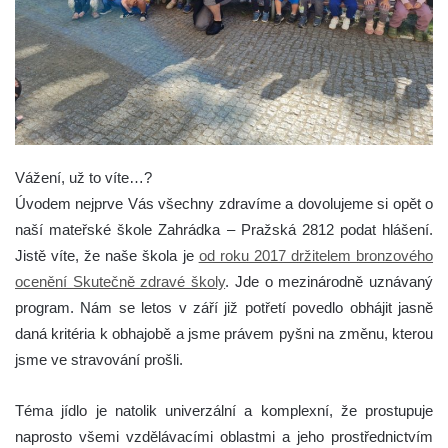
Vážení, už to víte…?
Úvodem nejprve Vás všechny zdravíme a dovolujeme si opět o
naší mateřské škole Zahrádka – Pražská 2812 podat hlášení.
Jistě víte, že naše škola je
od roku 2017 držitelem bronzového
ocenění Skutečně zdravé školy
. Jde o mezinárodně uznávaný
program. Nám se letos v září již potřetí povedlo obhájit jasně
daná kritéria k obhajobě a jsme právem pyšni na změnu, kterou
jsme ve stravování prošli.
Téma jídlo je natolik univerzální a komplexní, že prostupuje
naprosto všemi vzdělávacími oblastmi a jeho prostřednictvím