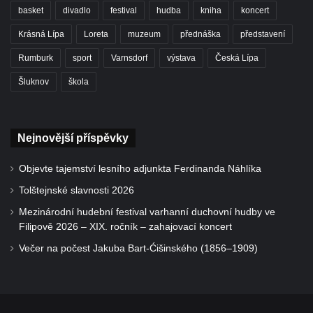
basket
divadlo
festival
hudba
kniha
koncert
Krásná Lípa
Loreta
muzeum
přednáška
představení
Rumburk
sport
Varnsdorf
výstava
Česká Lípa
Šluknov
škola
Nejnovější příspěvky
Objevte tajemství lesního adjunkta Ferdinanda Náhlíka
Tolštejnské slavnosti 2026
Mezinárodní hudební festival varhanní duchovní hudby ve
Filipově 2026 – XIX. ročník – zahajovací koncert
Večer na počest Jakuba Bart-Ćišinského (1856–1909)