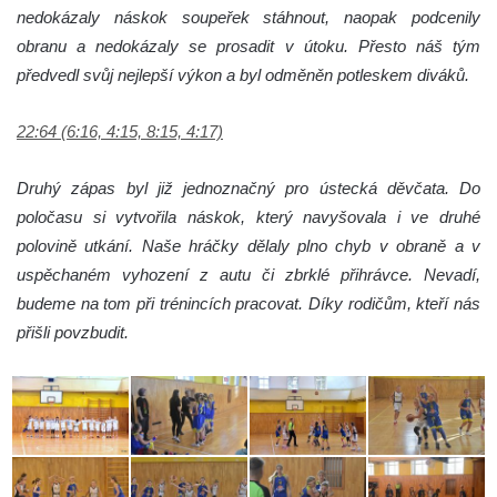
nedokázaly náskok soupeřek stáhnout, naopak podcenily
obranu a nedokázaly se prosadit v útoku. Přesto náš tým
předvedl svůj nejlepší výkon a byl odměněn potleskem diváků.
22:64 (6:16, 4:15, 8:15, 4:17)
Druhý zápas byl již jednoznačný pro ústecká děvčata. Do
poločasu si vytvořila náskok, který navyšovala i ve druhé
polovině utkání. Naše hráčky dělaly plno chyb v obraně a v
uspěchaném vyhození z autu či zbrklé přihrávce. Nevadí,
budeme na tom při trénincích pracovat. Díky rodičům, kteří nás
přišli povzbudit.