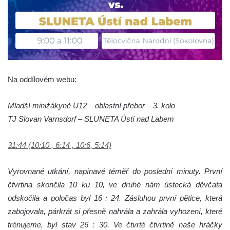
Na oddílovém webu:
Mladší minižákyně U12 – oblastní přebor – 3. kolo
TJ Slovan Varnsdorf – SLUNETA Ústí nad Labem
31:44 (10:10 , 6:14 , 10:6, 5:14)
Vyrovnané utkání, napínavé téměř do poslední minuty. První
čtvrtina skončila 10 ku 10, ve druhé nám ústecká děvčata
odskočila a poločas byl 16 : 24. Zásluhou první pětice, která
zabojovala, párkrát si přesně nahrála a zahrála vyhození, které
trénujeme, byl stav 26 : 30. Ve čtvrté čtvrtině naše hráčky