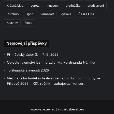
Krásná Lípa
Loreta
muzeum
přednáška
představení
Rumburk
sport
Varnsdorf
výstava
Česká Lípa
Šluknov
škola
Nejnovější příspěvky
Příměstský tábor 3. – 7. 8. 2026
Objevte tajemství lesního adjunkta Ferdinanda Náhlíka
Tolštejnské slavnosti 2026
Mezinárodní hudební festival varhanní duchovní hudby ve
Filipově 2026 – XIX. ročník – zahajovací koncert
www.vybezek.eu
|
info@vybezek.eu