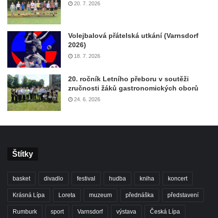
20. 7. 2026
Volejbalová přátelská utkání (Varnsdorf
2026)
18. 7. 2026
20. ročník Letního přeboru v soutěži
zručnosti žáků gastronomických oborů
24. 6. 2026
Štítky
basket
divadlo
festival
hudba
kniha
koncert
Krásná Lípa
Loreta
muzeum
přednáška
představení
Rumburk
sport
Varnsdorf
výstava
Česká Lípa