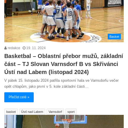
Basket
redakce
19. 11. 2024
Basketbal – Oblastní přebor mužů, základní
část – TJ Slovan Varnsdorf B vs Skřivánci
Ústí nad Labem (listopad 2024)
V pátek 15. listopadu 2024 patřila sportovní hala ve Varnsdorfu večer
opět chlapům, jako první v 5. kole základní části…
Přečíst celé »
basket
Ústí nad Labem
Varnsdorf
sport