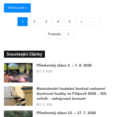
Přečíst celé »
1
2
3
4
5
»
...
Poslední
Související články
Příměstský tábor 3. – 7. 8. 2026
7. 8. 2026
Mezinárodní hudební festival varhanní
duchovní hudby ve Filipově 2026 – XIX.
ročník – zahajovací koncert
2. 8. 2026
Příměstský tábor 13. – 17. 7. 2026