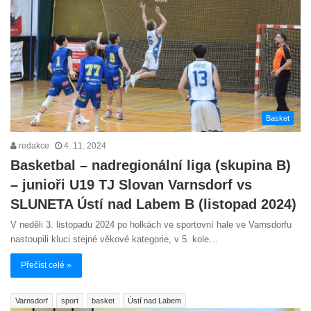
Basket
redakce
4. 11. 2024
Basketbal – nadregionální liga (skupina B)
– junioři U19 TJ Slovan Varnsdorf vs
SLUNETA Ústí nad Labem B (listopad 2024)
V neděli 3. listopadu 2024 po holkách ve sportovní hale ve Varnsdorfu
nastoupili kluci stejné věkové kategorie, v 5. kole…
Přečíst celé »
Varnsdorf
sport
basket
Ústí nad Labem