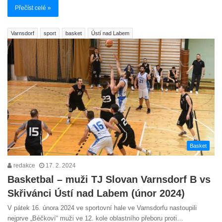
Přečíst celé »
Varnsdorf
sport
basket
Ústí nad Labem
Basket
redakce
17. 2. 2024
Basketbal – muži TJ Slovan Varnsdorf B vs
Skřivánci Ústí nad Labem (únor 2024)
V pátek 16. února 2024 ve sportovní hale ve Varnsdorfu nastoupili
nejprve „Béčkoví“ muži ve 12. kole oblastního přeboru proti…