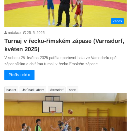
Zápas
redakce
25. 5. 2025
Turnaj v řecko-římském zápase (Varnsdorf,
květen 2025)
V sobotu 25. května 2025 patřila sportovní hala ve Varnsdorfu opět
zápasníkům a dalšímu turnaji v řecko-římském zápase.
Přečíst celé »
basket
Ústí nad Labem
Varnsdorf
sport