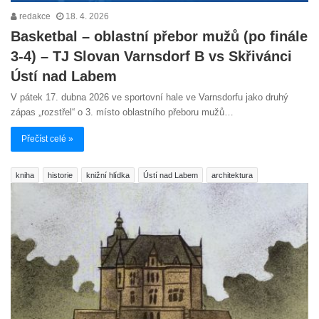
redakce
18. 4. 2026
Basketbal – oblastní přebor mužů (po finále
3-4) – TJ Slovan Varnsdorf B vs Skřivánci
Ústí nad Labem
V pátek 17. dubna 2026 ve sportovní hale ve Varnsdorfu jako druhý
zápas „rozstřel“ o 3. místo oblastního přeboru mužů…
Přečíst celé »
kniha
historie
knižní hlídka
Ústí nad Labem
architektura