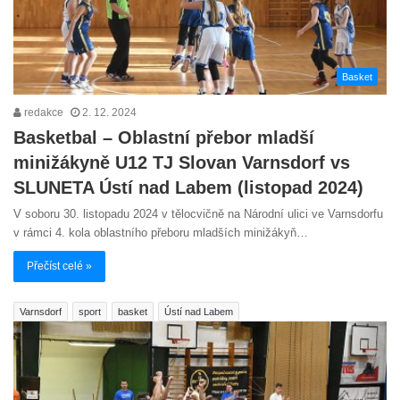
Basket
redakce
2. 12. 2024
Basketbal – Oblastní přebor mladší
minižákyně U12 TJ Slovan Varnsdorf vs
SLUNETA Ústí nad Labem (listopad 2024)
V soboru 30. listopadu 2024 v tělocvičně na Národní ulici ve Varnsdorfu
v rámci 4. kola oblastního přeboru mladších minižákyň…
Přečíst celé »
Varnsdorf
sport
basket
Ústí nad Labem