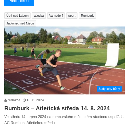
Přečíst celé »
Ústí nad Labem
atletika
Varnsdorf
sport
Rumburk
Jablonec nad Nisou
Sedy lehy běhy
redakce
16. 8. 2024
Rumburk – Atletická středa 14. 8. 2024
Ve středu 14. srpna 2024 na rumburském městském stadionu uspořádal
AC Rumburk Atletickou středu.