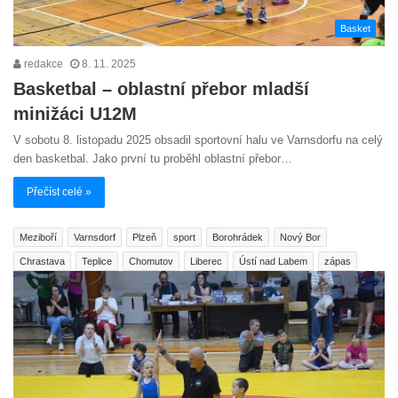
Basket
redakce
8. 11. 2025
Basketbal – oblastní přebor mladší
minižáci U12M
V sobotu 8. listopadu 2025 obsadil sportovní halu ve Varnsdorfu na celý
den basketbal. Jako první tu proběhl oblastní přebor…
Přečíst celé »
Meziboří
Varnsdorf
Plzeň
sport
Borohrádek
Nový Bor
Chrastava
Teplice
Chomutov
Liberec
Ústí nad Labem
zápas