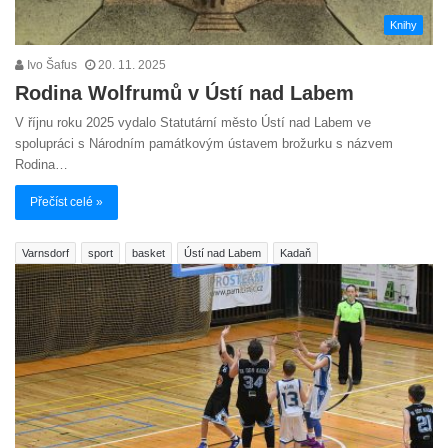
Knihy
Ivo Šafus
20. 11. 2025
Rodina Wolfrumů v Ústí nad Labem
V říjnu roku 2025 vydalo Statutární město Ústí nad Labem ve
spolupráci s Národním památkovým ústavem brožurku s názvem
Rodina…
Přečíst celé »
Varnsdorf
sport
basket
Ústí nad Labem
Kadaň