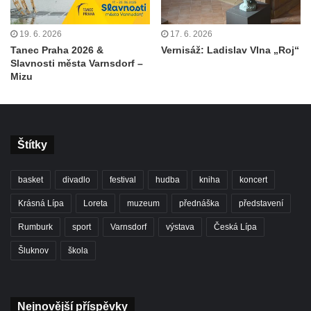
19. 6. 2026
17. 6. 2026
Tanec Praha 2026 &
Vernisáž: Ladislav Vlna „Roj“
Slavnosti města Varnsdorf –
Mizu
Štítky
basket
divadlo
festival
hudba
kniha
koncert
Krásná Lípa
Loreta
muzeum
přednáška
představení
Rumburk
sport
Varnsdorf
výstava
Česká Lípa
Šluknov
škola
Nejnovější příspěvky