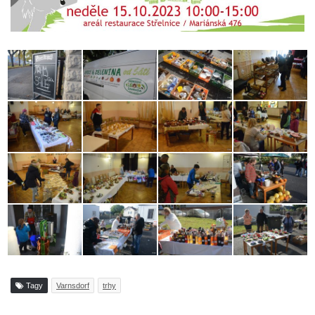
Tagy
Varnsdorf
trhy
Tisknout