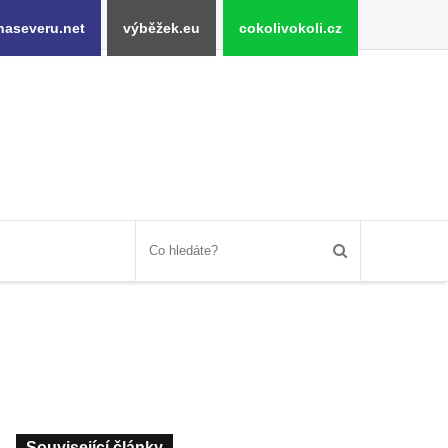
naseveru.net
výběžek.eu
cokolivokoli.cz
Související články