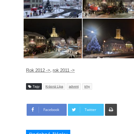
Rok 2012 ->
,
rok 2011 ->
Tagy
Krásná Lípa
advent
trhy
Tisknout
Facebook
Twitter