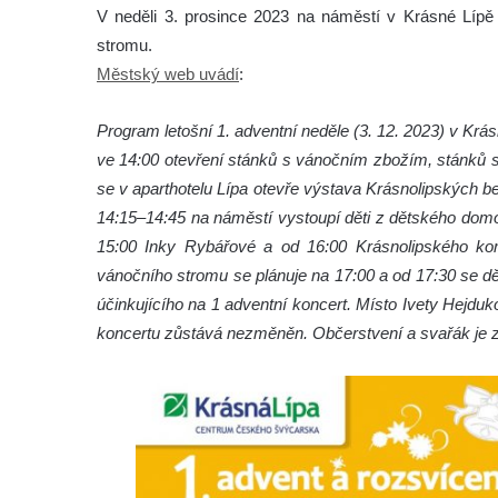
V neděli 3. prosince 2023 na náměstí v Krásné Lípě p
stromu.
Městský web uvádí
:
Program letošní 1. adventní neděle (3. 12. 2023) v Krá
ve 14:00 otevření stánků s vánočním zbožím, stánků 
se v aparthotelu Lípa otevře výstava Krásnolipských 
14:15–14:45 na náměstí vystoupí děti z dětského domo
15:00 Inky Rybářové a od 16:00 Krásnolipského kom
vánočního stromu se plánuje na 17:00 a od 17:30 se d
účinkujícího na 1 adventní koncert. Místo Ivety Hejdu
koncertu zůstává nezměněn. Občerstvení a svařák je za