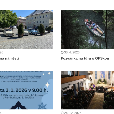
026
30. 4. 2026
 na náměstí
Pozvánka na túru s OPSkou
26
24. 12. 2025