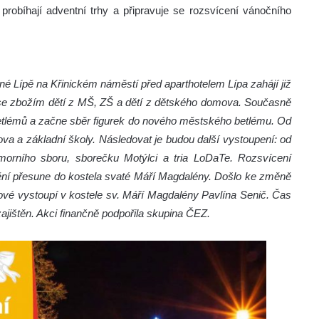
robíhají adventní trhy a připravuje se rozsvícení vánočního
sné Lípě na Křinickém náměstí před aparthotelem Lípa zahájí již
se zbožím dětí z MŠ, ZŠ a dětí z dětského domova. Současně
betlémů a začne sběr figurek do nového městského betlému. Od
va a základní školy. Následovat je budou další vystoupení: od
orního sboru, sborečku Motýlci a tria LoDaTe. Rozsvícení
ění přesune do kostela svaté Máří Magdalény. Došlo ke změně
kové vystoupí v kostele sv. Máří Magdalény Pavlína Senič. Čas
jištěn. Akci finančně podpořila skupina ČEZ.