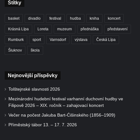
Štítky
basket
divadlo
festival
hudba
kniha
koncert
Krásná Lípa
Loreta
muzeum
přednáška
představení
Rumburk
sport
Varnsdorf
výstava
Česká Lípa
Šluknov
škola
Nejnovější příspěvky
Tolštejnské slavnosti 2026
Mezinárodní hudební festival varhanní duchovní hudby ve
Filipově 2026 – XIX. ročník – zahajovací koncert
Večer na počest Jakuba Bart-Ćišinského (1856–1909)
Příměstský tábor 13. – 17. 7. 2026