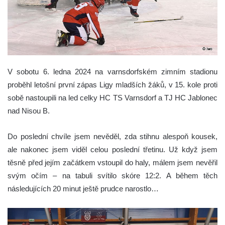
V sobotu 6. ledna 2024 na varnsdorfském zimním stadionu
proběhl letošní první zápas Ligy mladších žáků, v 15. kole proti
sobě nastoupili na led celky HC TS Varnsdorf a TJ HC Jablonec
nad Nisou B.
Do poslední chvíle jsem nevěděl, zda stihnu alespoň kousek,
ale nakonec jsem viděl celou poslední třetinu. Už když jsem
těsně před jejím začátkem vstoupil do haly, málem jsem nevěřil
svým očím – na tabuli svítilo skóre 12:2. A během těch
následujících 20 minut ještě prudce narostlo…