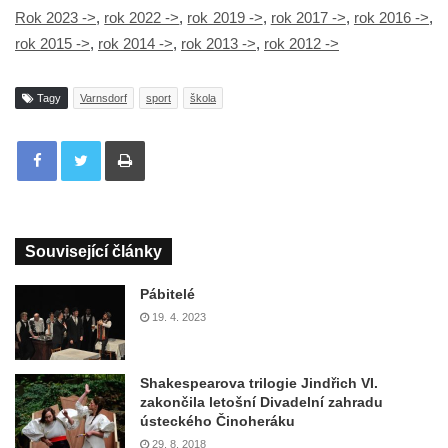
Rok 2023 ->
,
rok 2022 ->
,
rok 2019 ->
,
rok 2017 ->
,
rok 2016 ->
,
rok 2015 ->
,
rok 2014 ->
,
rok 2013 ->
,
rok 2012 ->
Tagy
Varnsdorf
sport
škola
Tisknout
Související články
Pábitelé
19. 4. 2023
Shakespearova trilogie Jindřich VI.
zakončila letošní Divadelní zahradu
ústeckého Činoheráku
29. 8. 2018