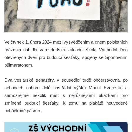
Ve čtvrtek 1. února 2024 mezi vysvědčením a dnem pololetních
prázdnin nabídla varnsdorfská základní škola Východní Den
otevřených dveří pro budoucí šesťáky, spojený se Sportovním
půlmaratonem.
Dva veslařské trenažéry, v sousedící třídě občerstvovna, po
schodech nahoru dolů nastřádat výšku Mount Everestu, a
samozřejmě několik míst s nejrůznějšími ukázkami pro
zmíněné budoucí šesťáky. K tomu na plakátě neuvedené
pohádkové pásmo.