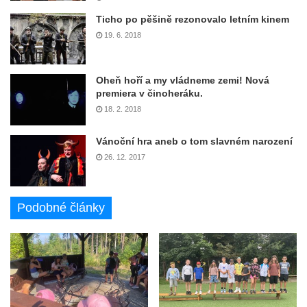
Ticho po pěšině rezonovalo letním kinem
19. 6. 2018
Oheň hoří a my vládneme zemi! Nová
premiera v činoheráku.
18. 2. 2018
Vánoční hra aneb o tom slavném narození
26. 12. 2017
Podobné články