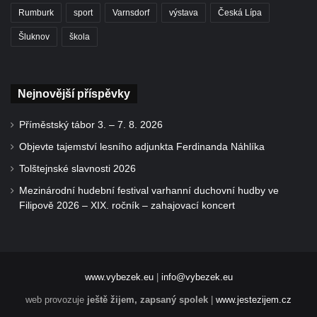
Rumburk
sport
Varnsdorf
výstava
Česká Lípa
Šluknov
škola
Nejnovější příspěvky
Příměstský tábor 3. – 7. 8. 2026
Objevte tajemství lesního adjunkta Ferdinanda Náhlíka
Tolštejnské slavnosti 2026
Mezinárodní hudební festival varhanní duchovní hudby ve
Filipově 2026 – XIX. ročník – zahajovací koncert
www.vybezek.eu
|
info@vybezek.eu
web provozuje
ještě žijem, zapsaný spolek
|
www.jestezijem.cz