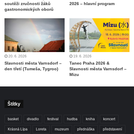
soutěži zručnosti žáků
2026 – hlavní program
gastronomických oborů
20. 6. 2026
19. 6. 2026
Slavnosti města Varnsdorf –
Tanec Praha 2026 &
den třetí (Tumeša, Tygroo)
Slavnosti města Varnsdorf –
Mizu
Štítky
basket
divadlo
festival
hudba
kniha
koncert
Krásná Lípa
Loreta
muzeum
přednáška
představení