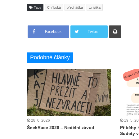
Tagy
Chřibská
přednáška
turistika
Tisknout
Facebook
Twitter
Podobné články
28. 6. 2026
19. 5. 2
ŠnekRace 2026 – Nedělní závod
Příběhy 
Sudety 