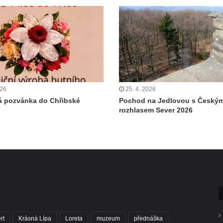
026
25. 4. 2026
á pozvánka do Chřibské
Pochod na Jedlovou s Český
rozhlasem Sever 2026
rt
Krásná Lípa
Loreta
muzeum
přednáška