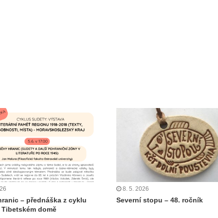
026
8. 5. 2026
hranic – přednáška z cyklu
Severní stopu – 48. ročník
v Tibetském domě