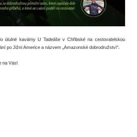
o útulné kavárny U Tadeáše v Chřibské na cestovatelskou
ání po Jižní Americe a názvem „Amazonské dobrodružství“.
e na Vás!