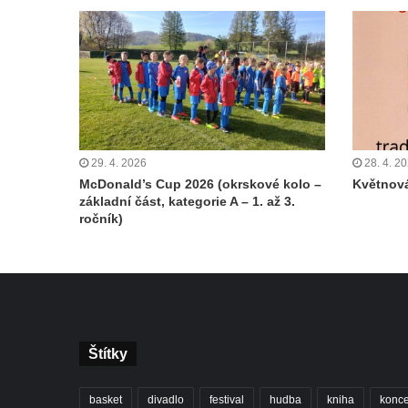
29. 4. 2026
28. 4. 2
McDonald’s Cup 2026 (okrskové kolo –
Květnov
základní část, kategorie A – 1. až 3.
ročník)
Štítky
basket
divadlo
festival
hudba
kniha
konce