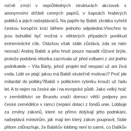
ročně zmizí v neprůhledných strukturách akciovek s
anonymními držiteli cenných papírů, v kapsách hrabivých
politiků a jejich našeptávačů. Na papíře by Babiš zkrátka vyřešil
českou korupční krizi během jednoho odpoledne.Všechno to
jsou bohulibé byť možná v některých případech poněkud
extremistické cíle. Otázkou však stále zůstává, zda se nám
nesnaží Andrej Babiš a jeho hnutí pouze nasadit růžové brýle,
protože podobná rétorika zaznívala už před volbami z úst jiného
podnikatele – Víta Bárty, jehož projekt teď nespasí už ani živá
voda. Lidé se ptají: jakou má Babiš skutečně motivaci? Proč jde
miliardář do politiky?Babiš v politickém rybníku krouží už řadu
let. A to nejen na české ale i na evropské půdě. Jako velký hráč
v zemědělství se Bruselu snaží domoci větší podpory pro
české zemědělce v rámci čerpání dotací z fondů unie. Lobbuje
za změny zákonů, které se přímo dotýkají jeho podnikání,
našeptává ministrům, jak mají ten který zákon poupravit. Stále
přitom zdůrazňuje, že Babišův lobbing není to samé, co Dalíkův