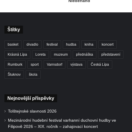
Niederland
Štítky
basket
divadlo
festival
hudba
kniha
koncert
Krásná Lípa
Loreta
muzeum
přednáška
představení
Rumburk
sport
Varnsdorf
výstava
Česká Lípa
Šluknov
škola
Nejnovější příspěvky
Tolštejnské slavnosti 2026
Mezinárodní hudební festival varhanní duchovní hudby ve
Filipově 2026 – XIX. ročník – zahajovací koncert