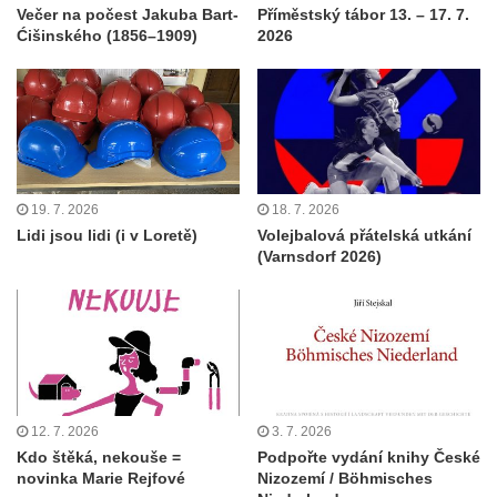
Večer na počest Jakuba Bart-
Příměstský tábor 13. – 17. 7.
Ćišinského (1856–1909)
2026
19. 7. 2026
18. 7. 2026
Lidi jsou lidi (i v Loretě)
Volejbalová přátelská utkání
(Varnsdorf 2026)
12. 7. 2026
3. 7. 2026
Kdo štěká, nekouše =
Podpořte vydání knihy České
novinka Marie Rejfové
Nizozemí / Böhmisches