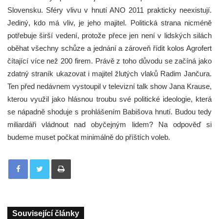
Slovensku. Sféry vlivu v hnutí ANO 2011 prakticky neexistují.
Jediný, kdo má vliv, je jeho majitel. Politická strana nicméně
potřebuje širší vedení, protože přece jen není v lidských silách
oběhat všechny schůze a jednání a zároveň řídit kolos Agrofert
čítající více než 200 firem. Právě z toho důvodu se začíná jako
zdatný straník ukazovat i majitel žlutých vlaků Radim Jančura.
Ten před nedávnem vystoupil v televizní talk show Jana Krause,
kterou využil jako hlásnou troubu své politické ideologie, která
se nápadně shoduje s prohlášením Babišova hnutí. Budou tedy
miliardáři vládnout nad obyčejným lidem? Na odpověď si
budeme muset počkat minimálně do příštích voleb.
Tisknout
Související články