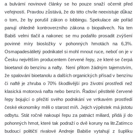
a bulvární novinové články se ho pouze snaží očernit před
veřejností. Pravdou zůstává, že do této chvíle neexistuje důkaz
o tom, že by porušil zákon o lobbingu. Spekulace ale pořád
panují ohledně kontroverzního zákona o biopalivech. Na ten
Babiš velmi tlačil a nakonec se mu podařilo prosadit zvýšení
povinné míry biosložky v pohonných hmotách na 6,3%.
Osmapadesátiletý podnikatel si mohl mnout ruce, neboť on je v
Česku největším producentem červené řepy, ze které se čerpá
bioetanol do benzínu a nafty. Není přitom žádným tajemstvím,
že spalování bioetanolu a dalších organických přísad v benzínu
či naftě je zhruba o 70% škodlivější pro životní prostředí než
klasická motorová nafta nebo benzín. Řadoví pěstitelé červené
řepy bojující o přežití svého podnikání ve vrtkavém prostředí
české ekonomiky měli o starost míň. Jejich výpěstek má jistotu
odbytu. Stát ročně nakoupí řepu za patnáct miliard, přidá jí do
pohonných hmot, které tak podraží o dvě koruny na litr.Zatímco
budoucí političtí rivalové Andreje Babiše vytahují z šuplíku