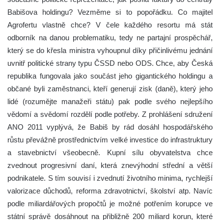
Babišova holdingu? Vezměme si to popořádku. Co majitel
Agrofertu vlastně chce? V čele každého resortu má stát
odborník na danou problematiku, tedy ne partajní prospěchář,
který se do křesla ministra vyhoupnul díky přičinlivému jednání
uvnitř politické strany typu ČSSD nebo ODS. Chce, aby Česká
republika fungovala jako součást jeho gigantického holdingu a
občané byli zaměstnanci, kteří generují zisk (daně), který jeho
lidé (rozumějte manažeři státu) pak podle svého nejlepšího
vědomí a svědomí rozdělí podle potřeby. Z prohlášení sdružení
ANO 2011 vyplývá, že Babiš by rád dosáhl hospodářského
růstu převážně prostřednictvím velké investice do infrastruktury
a stavebnictví všeobecně. Kupní sílu obyvatelstva chce
zvednout progresivní daní, která znevýhodní střední a větší
podnikatele. S tím souvisí i zvednutí životního minima, rychlejší
valorizace důchodů, reforma zdravotnictví, školství atp. Navíc
podle miliardářových propočtů je možné potřením korupce ve
státní správě dosáhnout na přibližně 200 miliard korun, které