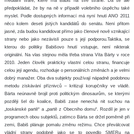
mediální tváře, které má Babiš na své straně. Dá se ale
předpokládat, že by na ně v případě volebního úspěchu také
myslel. Podle dostupných informací má nyní hnutí ANO 2011
něco kolem deseti jistých kandidátů do senátu. Není přitom
jasné, zda budou kandidovat přímo jako členové nově vznikající
strany nebo jako nezávislí pouze s její podporou.Taktika, se
kterou do politiky Babišovo hnutí vstupuje, není nikterak
originální. Na vlas stejnou měla třeba strana Víta Bárty v roce
2010. Jeden člověk prakticky vlastní celou stranu, financuje
celou její agendu, rozhoduje o personálních změnách a je velmi
dobrý manažer. Oba dva subjekty používají nápadně podobnou
metodu získávání příznivců – kritizují korupčníky ve vládě.
Bárta neúnavně brojil proti politickým dinosaurům, se kterými
později šel do koalice, Babiš zase nenechá nit suchou na
„toskánské partě“ a „partě z Obecního domu“. Rozdíl je jen v
programech obou subjektů, zatímco Bárta se držel poměrně při
zemi, Babiš plánuje pomalu změnu režimu. Chce převálcovat
vládní strany podobně jako se to povedlo SMERu na