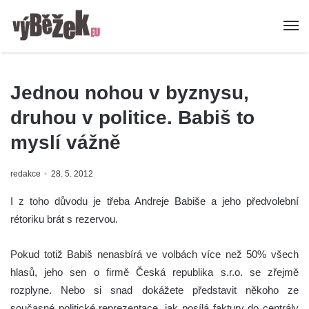
Jednou nohou v byznysu,
druhou v politice. Babiš to
myslí vážně
redakce
28. 5. 2012
I z toho důvodu je třeba Andreje Babiše a jeho předvolební
rétoriku brát s rezervou.
Pokud totiž Babiš nenasbírá ve volbách více než 50% všech
hlasů, jeho sen o firmě Česká republika s.r.o. se zřejmě
rozplyne. Nebo si snad dokážete představit někoho ze
současné politické reprezentace, jak posílá faktury do centrály