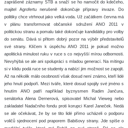
zaprášené záznamy STB a snaží se ho namočit do kdečeho,
majitel Agrofertu nerušeně dokončuje přípravy invaze. Do
politiky chce vtrhnout jako velká voda. Už začátkem června má
v plánu transformovat občanské sdružení ANO 2011 v
politickou stranu a pomalu také dokončuje kandidátky pro volby
do senátu. Dává si přitom dobrý pozor na výběr představitelů
své strany. Klíčem k úspěchu ANO 2011 je pokud možno
apolitická minulost ruku v ruce s co nejvyšší mírou odbornosti.
Nevyhýbá se ale ani spolupráci s mladou generací. Na mítingu
si v klidu podá ruce se studenty a nabízí jim možnost se zapojit.
Až na několik málo osobností však dosud není známo, kteří lidé
jeho hnutí podpoří. Mezi tváře, které dosud spojily své jméno s
hnutím ANO patří například byznysmen Radim Jančura,
senátorka Alena Dernerová, spisovatel Michal Vieweg nebo
zakladatel Nadačního fondu proti korupci Karel Janeček. Nedá
se ale očekávat, že by se tito lidé přímo ucházeli o podporu
voličů sjednocení pod praporem Babišovy strany. Jde spíše o