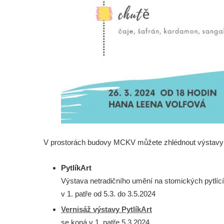
V prostorách budovy MCKV můžete zhlédnout výstavy
PytlíkArt
Výstava netradičního umění na stomických pytlící
v 1. patře od 5.3. do 3.5.2024
Vernisáž výstavy PytlíkArt
se koná v 1. patře 5.3.2024