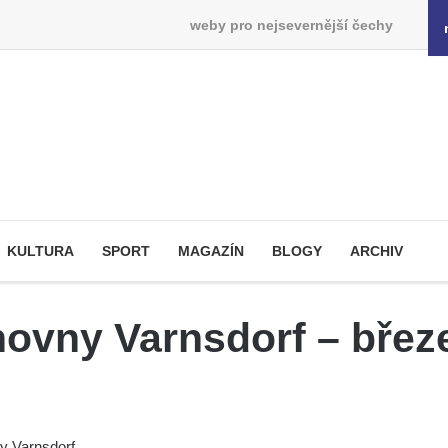
weby pro nejsevernější čechy
KULTURA
SPORT
MAGAZÍN
BLOGY
ARCHIV
ovny Varnsdorf – břez
 Varnsdorf.