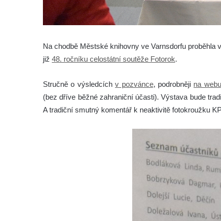
Na chodbě Městské knihovny ve Varnsdorfu proběhla v
již
48. ročníku celostátní soutěže Fotorok
.
Stručně o výsledcích
v pozvánce
, podrobněji
na web
(bez dříve běžné zahraniční účasti). Výstava bude tra
A tradiční smutný komentář k neaktivitě fotokroužku K