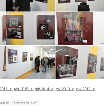
 2016 ->
,
rok 2015 ->
,
rok 2014 ->
,
rok 2013 ->
,
rok 2012 ->
tografií
knihovna Varnsdorf