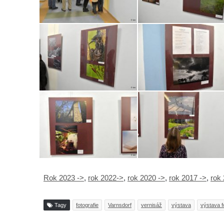
Rok 2023 ->
,
rok 2022->
,
rok 2020 ->
,
rok 2017 ->
,
rok
Tagy
fotografie
Varnsdorf
vernisáž
výstava
výstava fo