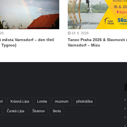
026
19. 6. 2026
i města Varnsdorf – den třetí
Tanec Praha 2026 & Slavnosti
 Tygroo)
Varnsdorf – Mizu
rt
Krásná Lípa
Loreta
muzeum
přednáška
Česká Lípa
Šluknov
škola