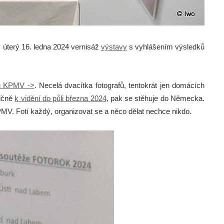
 úterý 16. ledna 2024 vernisáž
výstavy
s vyhlášením výsledků
u KPMV ->
. Necelá dvacítka fotografů, tentokrát jen domácích
dičně
k vidění do půli března 2024
, pak se stěhuje do Německa.
PMV. Fotí každý, organizovat se a něco dělat nechce nikdo.