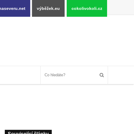
naseveru.net
výběžek.eu
cokolivokoli.cz
Související články