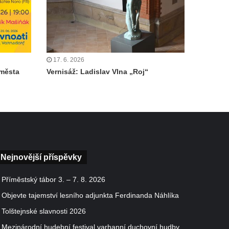
17. 6. 2026
 města
Vernisáž: Ladislav Vlna „Roj“
Nejnovější příspěvky
Příměstský tábor 3. – 7. 8. 2026
Objevte tajemství lesního adjunkta Ferdinanda Náhlíka
Tolštejnské slavnosti 2026
Mezinárodní hudební festival varhanní duchovní hudby