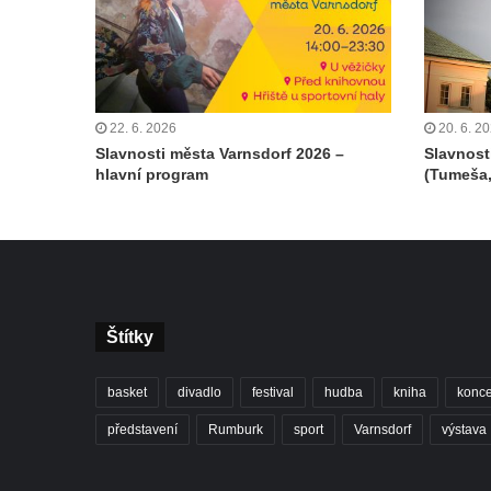
22. 6. 2026
20. 6. 2
Slavnosti města Varnsdorf 2026 –
Slavnost
hlavní program
(Tumeša,
Štítky
basket
divadlo
festival
hudba
kniha
konce
představení
Rumburk
sport
Varnsdorf
výstava