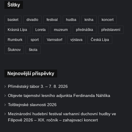
Štítky
basket
divadlo
festival
hudba
kniha
koncert
Krásná Lípa
Loreta
muzeum
přednáška
představení
Rumburk
sport
Varnsdorf
výstava
Česká Lípa
Šluknov
škola
Nejnovější příspěvky
Příměstský tábor 3. – 7. 8. 2026
Objevte tajemství lesního adjunkta Ferdinanda Náhlíka
Tolštejnské slavnosti 2026
Mezinárodní hudební festival varhanní duchovní hudby ve
Filipově 2026 – XIX. ročník – zahajovací koncert