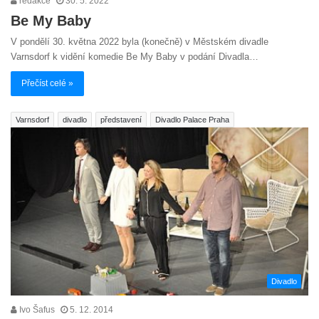
redakce
30. 5. 2022
Be My Baby
V pondělí 30. května 2022 byla (konečně) v Městském divadle
Varnsdorf k vidění komedie Be My Baby v podání Divadla…
Přečíst celé »
Varnsdorf
divadlo
představení
Divadlo Palace Praha
Divadlo
Ivo Šafus
5. 12. 2014