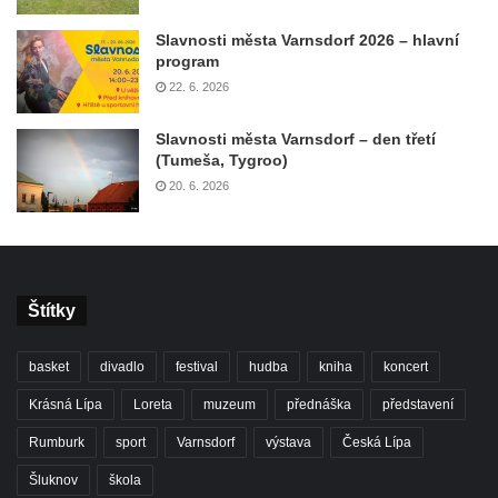
Slavnosti města Varnsdorf 2026 – hlavní
program
22. 6. 2026
Slavnosti města Varnsdorf – den třetí
(Tumeša, Tygroo)
20. 6. 2026
Štítky
basket
divadlo
festival
hudba
kniha
koncert
Krásná Lípa
Loreta
muzeum
přednáška
představení
Rumburk
sport
Varnsdorf
výstava
Česká Lípa
Šluknov
škola