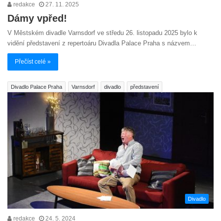
redakce
27. 11. 2025
Dámy vpřed!
V Městském divadle Varnsdorf ve středu 26. listopadu 2025 bylo k
vidění představení z repertoáru Divadla Palace Praha s názvem…
Přečíst celé »
Divadlo Palace Praha
Varnsdorf
divadlo
představení
Divadlo
redakce
24. 5. 2024