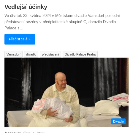
Vedlejší účinky
Ve čtvrtek 23. května 2024 v Městském divadle Varnsdorf poslední
představení sezóny v předplatitelské skupině C, dorazilo Divadlo
Palace s…
Přečíst celé »
Varnsdorf
divadlo
představení
Divadlo Palace Praha
Divadlo