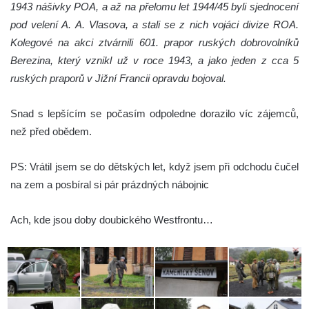
1943 nášivky POA, a až na přelomu let 1944/45 byli sjednocení
pod velení A. A. Vlasova, a stali se z nich vojáci divize ROA.
Kolegové na akci ztvárnili 601. prapor ruských dobrovolníků
Berezina, který vznikl už v roce 1943, a jako jeden z cca 5
ruských praporů v Jižní Francii opravdu bojoval.
Snad s lepšícím se počasím odpoledne dorazilo víc zájemců,
než před obědem.
PS: Vrátil jsem se do dětských let, když jsem při odchodu čučel
na zem a posbíral si pár prázdných nábojnic
Ach, kde jsou doby doubického Westfrontu…