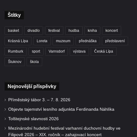
Štítky
basket
divadlo
festival
hudba
kniha
koncert
Krásná Lípa
Loreta
muzeum
přednáška
představení
Rumburk
sport
Varnsdorf
výstava
Česká Lípa
Šluknov
škola
Nejnovější příspěvky
Příměstský tábor 3. – 7. 8. 2026
Objevte tajemství lesního adjunkta Ferdinanda Náhlíka
Tolštejnské slavnosti 2026
Mezinárodní hudební festival varhanní duchovní hudby ve
Filipově 2026 – XIX. ročník – zahajovací koncert