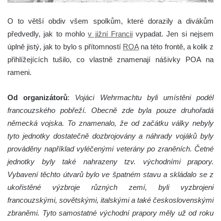
O to větší obdiv všem spolkům, které dorazily a divákům
předvedly, jak to mohlo
v jižní Francii
vypadat. Jen si nejsem
úplně jistý, jak to bylo s přítomností
ROA
na této frontě, a kolik z
přihlížejících tušilo, co vlastně znamenají nášivky POA na
rameni.
Od organizátorů
:
Vojáci Wehrmachtu byli umístěni podél
francouzského pobřeží. Obecně zde byla pouze druhořadá
německá vojska. To znamenalo, že od začátku války nebyly
tyto jednotky dostatečně dozbrojovány a náhrady vojáků byly
prováděny například vyléčenými veterány po zraněních. Četné
jednotky byly také nahrazeny tzv. východními prapory.
Vybavení těchto útvarů bylo ve špatném stavu a skládalo se z
ukořistěné výzbroje různých zemí, byli vyzbrojeni
francouzskými, sovětskými, italskými a také československými
zbraněmi. Tyto samostatné východní prapory měly už od roku