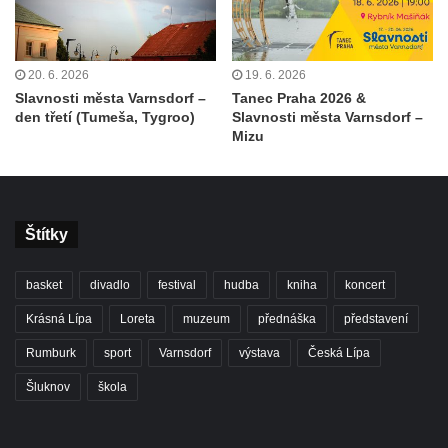
20. 6. 2026
19. 6. 2026
Slavnosti města Varnsdorf –
Tanec Praha 2026 &
den třetí (Tumeša, Tygroo)
Slavnosti města Varnsdorf –
Mizu
Štítky
basket
divadlo
festival
hudba
kniha
koncert
Krásná Lípa
Loreta
muzeum
přednáška
představení
Rumburk
sport
Varnsdorf
výstava
Česká Lípa
Šluknov
škola