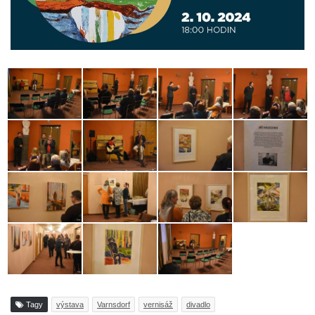
Tagy
výstava
Varnsdorf
vernisáž
divadlo