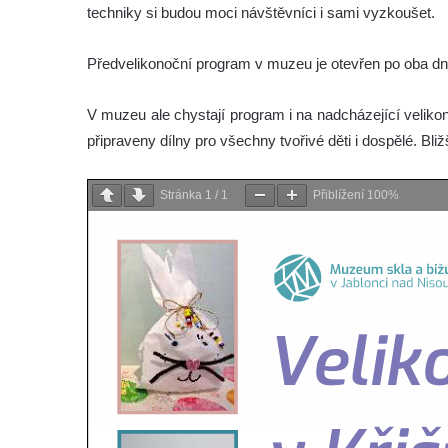
techniky si budou moci návštěvníci i sami vyzkoušet.
Předvelikonoční program v muzeu je otevřen po oba dn
V muzeu ale chystají program i na nadcházející veliko
připraveny dílny pro všechny tvořivé děti i dospělé. Bl
Stránka
1
/
1
Přiblížení
100%