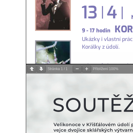
Stránka
1
/
1
Přiblížení
100%