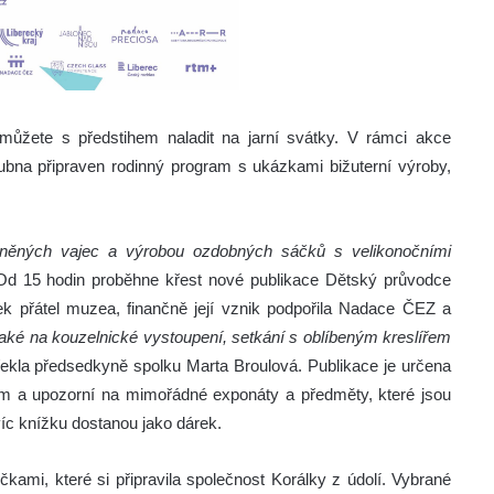
můžete s předstihem naladit na jarní svátky. V rámci akce
dubna připraven rodinný program s ukázkami bižuterní výroby,
něných vajec a výrobou ozdobných sáčků s velikonočními
d 15 hodin proběhne křest nové publikace Dětský průvodce
k přátel muzea, finančně její vznik podpořila Nadace ČEZ a
 také na kouzelnické vystoupení, setkání s oblíbeným kreslířem
 řekla předsedkyně spolku Marta Broulová. Publikace je určena
em a upozorní na mimořádné exponáty a předměty, které jsou
víc knížku dostanou jako dárek.
čkami, které si připravila společnost Korálky z údolí. Vybrané