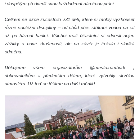
i dospělým předvedli svou každodenní náročnou práci.
Celkem se akce zúčastnilo 231 dětí, které si mohly vyzkoušet
různé soutěžní disciplíny – od chůd přes stříkání vodou na cíl
až po házení hadicí. Všichni malí účastníci si odnesli nejen
zážitky a nové zkušenosti, ale na závěr je čekala i sladká
odměna.
Děkujeme všem organizátorům @mesto.rumburk ,
dobrovolníkům a především dětem, které vytvořily skvělou
atmosféru. Už teď se těšíme na další ročník!