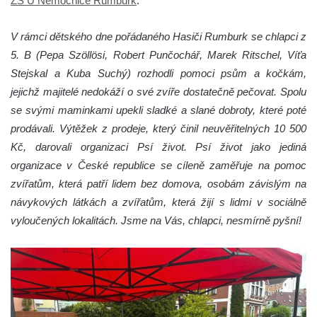
ZŠ U Nemocnice Rumburk
:
V rámci dětského dne pořádaného Hasiči Rumburk se chlapci z
5. B (Pepa Szöllösi, Robert Punčochář, Marek Ritschel, Víťa
Stejskal a Kuba Suchý) rozhodli pomoci psům a kočkám,
jejichž majitelé nedokáží o své zvíře dostatečně pečovat. Spolu
se svými maminkami upekli sladké a slané dobroty, které poté
prodávali. Výtěžek z prodeje, který činil neuvěřitelných 10 500
Kč, darovali organizaci Psí život. Psí život jako jediná
organizace v České republice se cíleně zaměřuje na pomoc
zvířatům, která patří lidem bez domova, osobám závislým na
návykových látkách a zvířatům, která žijí s lidmi v sociálně
vyloučených lokalitách. Jsme na Vás, chlapci, nesmírně pyšní!