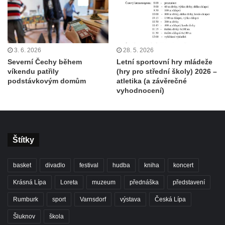
3. 6. 2026
28. 5. 2026
Severní Čechy během
Letní sportovní hry mládeže
víkendu patřily
(hry pro střední školy) 2026 –
podstávkovým domům
atletika (a závěrečné
vyhodnocení)
Štítky
basket
divadlo
festival
hudba
kniha
koncert
Krásná Lípa
Loreta
muzeum
přednáška
představení
Rumburk
sport
Varnsdorf
výstava
Česká Lípa
Šluknov
škola