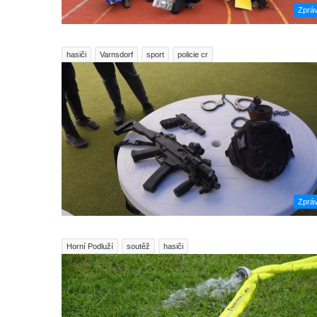
Zprá
hasiči
Varnsdorf
sport
policie cr
Zprá
Horní Podluží
soutěž
hasiči