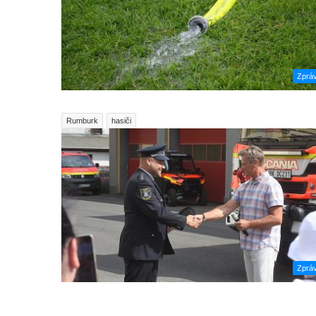
Zprá
Rumburk
hasiči
Zprá