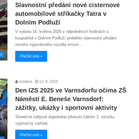
Slavnostní předání nové cisternové
automobilové stříkačky Tatra v
Dolním Podluží
V sobotu 16. května 2026 v odpoledních hodinách u
koupaliště v Dolním Podluží proběhlo slavnostní předání
nového výjezdového vozidla místní…
vy
Přečíst celé »
redakce
12. 9. 2025
Den IZS 2025 ve Varnsdorfu očima ZŠ
Náměstí E. Beneše Varnsdorf:
zážitky, ukázky i sportovní aktivity
Slunečné zářijové dopoledne přineslo žákům 2. ročníku
výjimečný zážitek.
Přečíst celé »