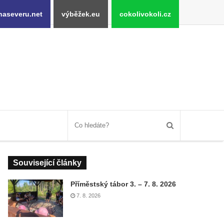
naseveru.net
výběžek.eu
cokolivokoli.cz
Související články
Příměstský tábor 3. – 7. 8. 2026
7. 8. 2026