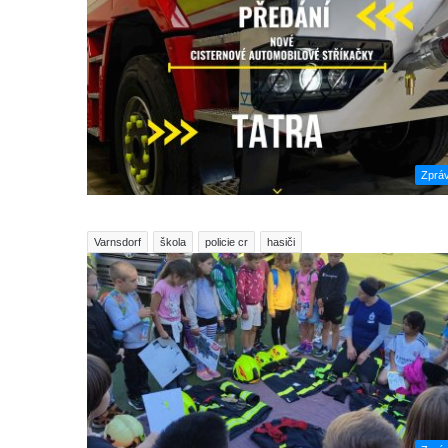
Zprá
Varnsdorf
škola
policie cr
hasiči