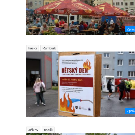
Zprá
hasiči
Rumburk
Zprá
Jiříkov
hasiči