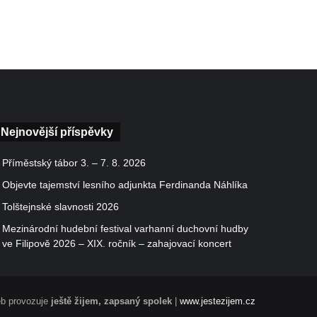
Nejnovější příspěvky
Příměstský tábor 3. – 7. 8. 2026
Objevte tajemství lesního adjunkta Ferdinanda Náhlíka
Tolštejnské slavnosti 2026
Mezinárodní hudební festival varhanní duchovní hudby
ve Filipově 2026 – XIX. ročník – zahajovací koncert
b provozuje
ještě žijem, zapsaný spolek
|
www.jestezijem.cz