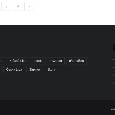
3
4
»
rt
Krásná Lípa
Loreta
muzeum
přednáška
Česká Lípa
Šluknov
škola
we