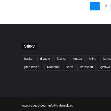
1
2
Štítky
basket
divadlo
festival
hudba
kniha
konce
představení
Rumburk
sport
Varnsdorf
výstava
www.vybezek.eu
|
info@vybezek.eu