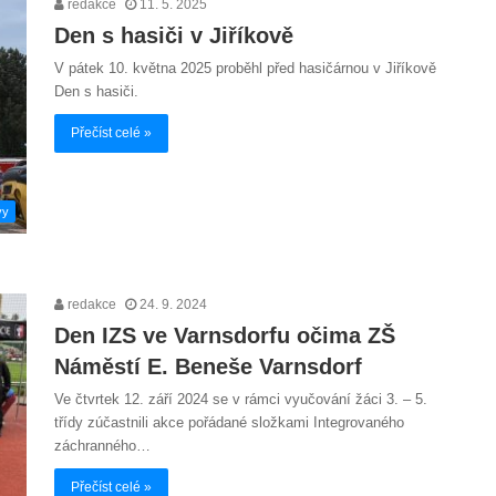
redakce
11. 5. 2025
Den s hasiči v Jiříkově
V pátek 10. května 2025 proběhl před hasičárnou v Jiříkově
Den s hasiči.
Přečíst celé »
vy
redakce
24. 9. 2024
Den IZS ve Varnsdorfu očima ZŠ
Náměstí E. Beneše Varnsdorf
Ve čtvrtek 12. září 2024 se v rámci vyučování žáci 3. – 5.
třídy zúčastnili akce pořádané složkami Integrovaného
záchranného…
Přečíst celé »