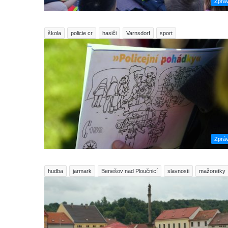
Zprá
škola
policie cr
hasiči
Varnsdorf
sport
Zprá
hudba
jarmark
Benešov nad Ploučnicí
slavnosti
mažoretky