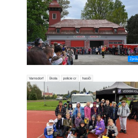
Zprá
Varnsdorf
škola
policie cr
hasiči