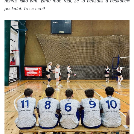
nehráli jako tým, jsme moc rádi, že to nevzdali a neskončili
poslední. To se cení!