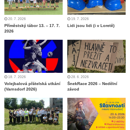
20. 7. 2026
19. 7. 2026
Příměstský tábor 13. – 17. 7.
Lidi jsou lidi (i v Loretě)
2026
18. 7. 2026
28. 6. 2026
Volejbalová přátelská utkání
ŠnekRace 2026 – Nedělní
(Varnsdorf 2026)
závod