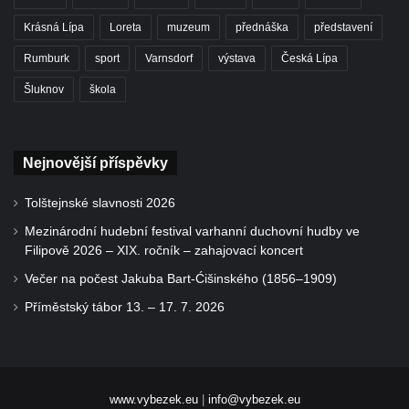
Krásná Lípa
Loreta
muzeum
přednáška
představení
Rumburk
sport
Varnsdorf
výstava
Česká Lípa
Šluknov
škola
Nejnovější příspěvky
Tolštejnské slavnosti 2026
Mezinárodní hudební festival varhanní duchovní hudby ve
Filipově 2026 – XIX. ročník – zahajovací koncert
Večer na počest Jakuba Bart-Ćišinského (1856–1909)
Příměstský tábor 13. – 17. 7. 2026
www.vybezek.eu
|
info@vybezek.eu