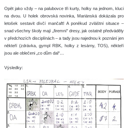
Opět jako vždy – na palubovce tři kurty, holky na jednom, kluci
na dvou. U holek obrovská novinka, Mariánská dokázala pro
letošek sestavit dívčí mančaft! A poněkud zvláštní situace –
snad všechny školy mají „firemní“ dresy, jak ostatně předváděly
v předchozích disciplínách – a tady jsou najednou k poznání jen
někteří (zdrávka, gympl RBK, holky z lesárny, TOS), někteří
jsou ale oblečeni „co dům dal“…
Výsledky: