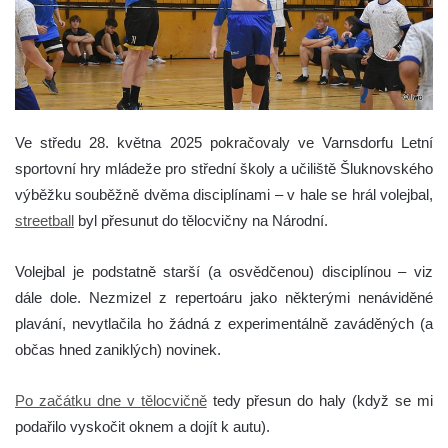
Ve středu 28. května 2025 pokračovaly ve Varnsdorfu Letní
sportovní hry mládeže pro střední školy a učiliště Šluknovského
výběžku souběžně dvěma disciplínami – v hale se hrál volejbal,
streetball
byl přesunut do tělocvičny na Národní.
Volejbal je podstatně starší (a osvědčenou) disciplínou – viz
dále dole. Nezmizel z repertoáru jako některými nenáviděné
plavání, nevytlačila ho žádná z experimentálně zaváděných (a
občas hned zaniklých) novinek.
Po začátku dne v tělocvičně
tedy přesun do haly (když se mi
podařilo vyskočit oknem a dojít k autu).