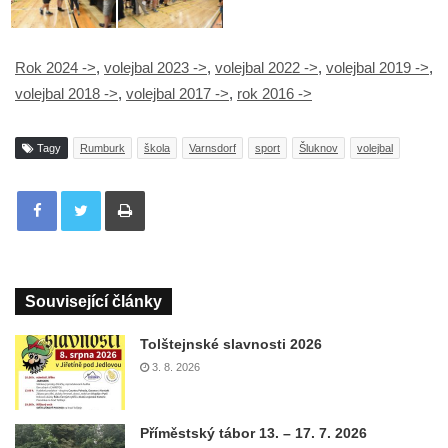
Rok 2024 ->
,
volejbal 2023 ->
,
volejbal 2022 ->
,
volejbal 2019 ->
,
volejbal 2018 ->
,
volejbal 2017 ->
,
rok 2016 ->
Tagy
Rumburk
škola
Varnsdorf
sport
Šluknov
volejbal
Tisknout
Související články
Tolštejnské slavnosti 2026
3. 8. 2026
Příměstský tábor 13. – 17. 7. 2026