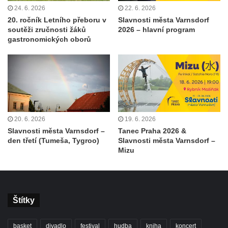
24. 6. 2026
22. 6. 2026
20. ročník Letního přeboru v
Slavnosti města Varnsdorf
soutěži zručnosti žáků
2026 – hlavní program
gastronomických oborů
20. 6. 2026
19. 6. 2026
Slavnosti města Varnsdorf –
Tanec Praha 2026 &
den třetí (Tumeša, Tygroo)
Slavnosti města Varnsdorf –
Mizu
Štítky
basket
divadlo
festival
hudba
kniha
koncert