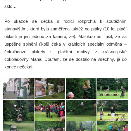
sklo…
Po ukázce se děcka s rodiči rozprchla k soutěžním
stanovištím, která byla zaměřena taktéž na ptáky (10 let ptačí
oblasti je jen jednou za kariéru, že). Málokdo asi tušil, že za
úspěšné splnění úkolů čeká v krabicích speciální odměna –
čokoládové plakety s ptačími motivy z krásnolipské
čokoládovny Mana. Doufám, že se dostalo na všechny, já do
konce nečekal.