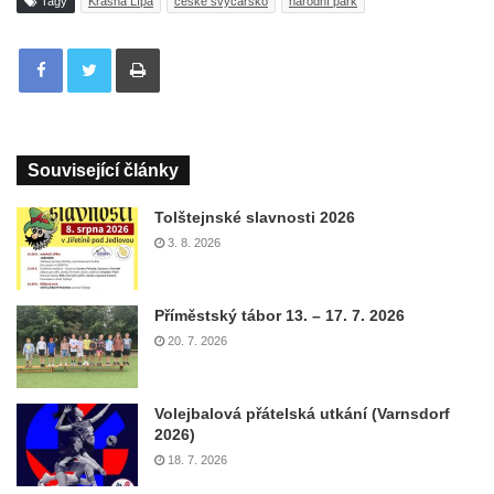
Tagy
Krásná Lípa
české švýcarsko
národní park
Tisknout
Související články
Tolštejnské slavnosti 2026
3. 8. 2026
Příměstský tábor 13. – 17. 7. 2026
20. 7. 2026
Volejbalová přátelská utkání (Varnsdorf
2026)
18. 7. 2026