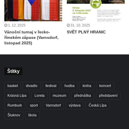
1. 12. 2025
31. 10. 2025
Vánoční turnaj v řecko-
SVĚT PLNÝ HRANIC
římském zápase (Varnsdorf,
listopad 2025)
Štítky
basket
divadlo
festival
hudba
kniha
koncert
Krásná Lípa
Loreta
muzeum
přednáška
představení
Rumburk
sport
Varnsdorf
výstava
Česká Lípa
Šluknov
škola