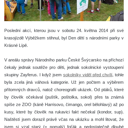
Poslední akcí, kterou jsou v sobotu 24. května 2014 při své
krasojízdě Výběžkem stihnul, byl Den dětí s národními parky v
Krásné Lípě.
V areálu správy Národního parku České Švýcarsko na příchozí
čekaly jednak soutěže pro děti, jednak sokolnické vystoupení
skupiny Zayferus. I když jsem
sokolníky viděl před chvílí
, tohle
byla zcela jiná váhová kategorie. Už jen počtem a výběrem
přítomných dravců, natož choreografií ukázek. Od ptáků, které
by člověk očekával (puštík, poštolka, sokol) přes ta známá
spíše ze ZOO (káně Harrisovo, čimango, orel bělohlavý) až po
kusy, které by člověk na rukavici fakt nečekal (kondor, sup).
Naštěstí jsem dorazil právě včas na ukázku a mohl litovat, že
jsem si vzal starý (= pomalý) foťák a nedostatečně dlouhé