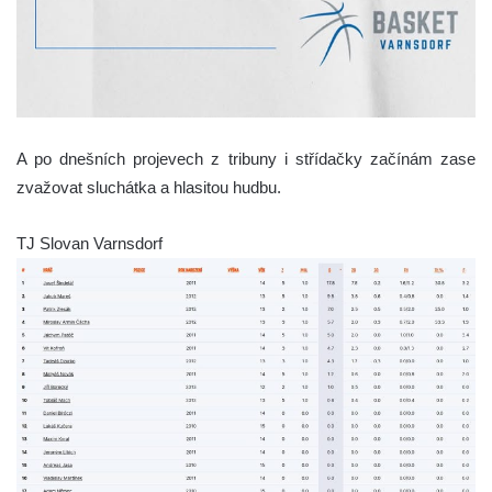
A po dnešních projevech z tribuny i střídačky začínám zase
zvažovat sluchátka a hlasitou hudbu.
TJ Slovan Varnsdorf