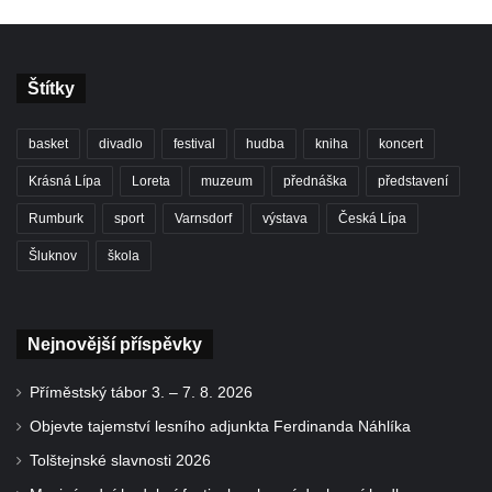
Štítky
basket
divadlo
festival
hudba
kniha
koncert
Krásná Lípa
Loreta
muzeum
přednáška
představení
Rumburk
sport
Varnsdorf
výstava
Česká Lípa
Šluknov
škola
Nejnovější příspěvky
Příměstský tábor 3. – 7. 8. 2026
Objevte tajemství lesního adjunkta Ferdinanda Náhlíka
Tolštejnské slavnosti 2026