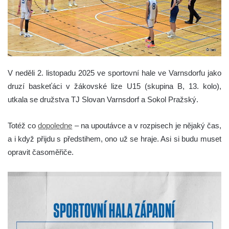
V neděli 2. listopadu 2025 ve sportovní hale ve Varnsdorfu jako
druzí baskeťáci v žákovské lize U15 (skupina B, 13. kolo),
utkala se družstva TJ Slovan Varnsdorf a Sokol Pražský.
Totéž co
dopoledne
– na upoutávce a v rozpisech je nějaký čas,
a i když přijdu s předstihem, ono už se hraje. Asi si budu muset
opravit časoměřiče.