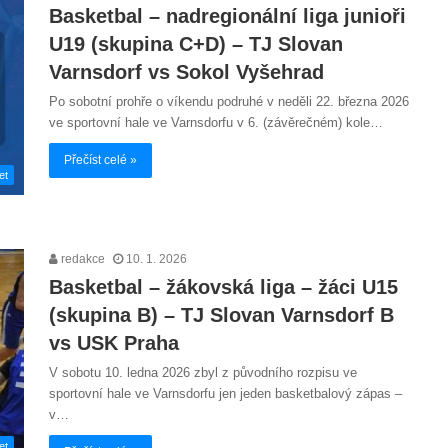
Basketbal – nadregionální liga junioři
U19 (skupina C+D) – TJ Slovan
Varnsdorf vs Sokol Vyšehrad
Po sobotní prohře o víkendu podruhé v neděli 22. března 2026
ve sportovní hale ve Varnsdorfu v 6. (závěrečném) kole…
Přečíst celé »
et
redakce
10. 1. 2026
Basketbal – žákovská liga – žáci U15
(skupina B) – TJ Slovan Varnsdorf B
vs USK Praha
V sobotu 10. ledna 2026 zbyl z původního rozpisu ve
sportovní hale ve Varnsdorfu jen jeden basketbalový zápas –
v…
et