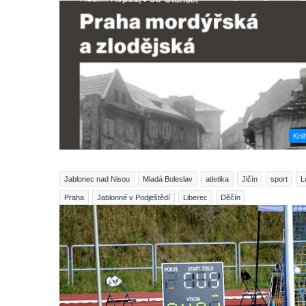
Kni
Jablonec nad Nisou
Mladá Boleslav
atletika
Jičín
sport
L
Praha
Jablonné v Podještědí
Liberec
Děčín