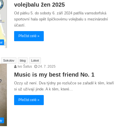
volejbalu žen 2025
Od pátku 5. do soboty 6. září 2024 patřila varnsdorfská
sportovní hala opět špičkovému volejbalu s mezinárodní
účastí.
Přečíst celé »
al
Sokolov
blog
Loket
Ivo Šafus
24. 7. 2025
Music is my best friend No. 1
Ozzy už není. Dva týdny po rozlučce se zařadil k těm, kteří
si už užívají jinde. A k těm, které…
Přečíst celé »
gy