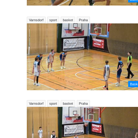
Varnsdorf
sport
basket
Praha
Bask
Varnsdorf
sport
basket
Praha