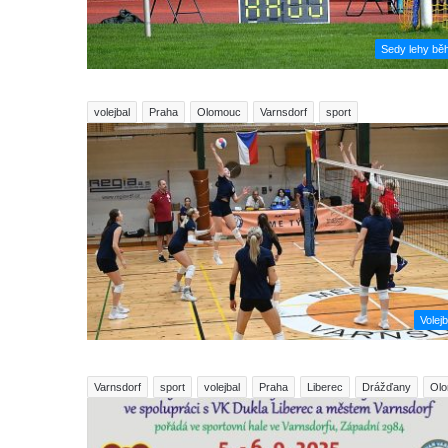
Sedy lehy bě
volejbal
Praha
Olomouc
Varnsdorf
sport
Volejb
Varnsdorf
sport
volejbal
Praha
Liberec
Drážďany
Ol