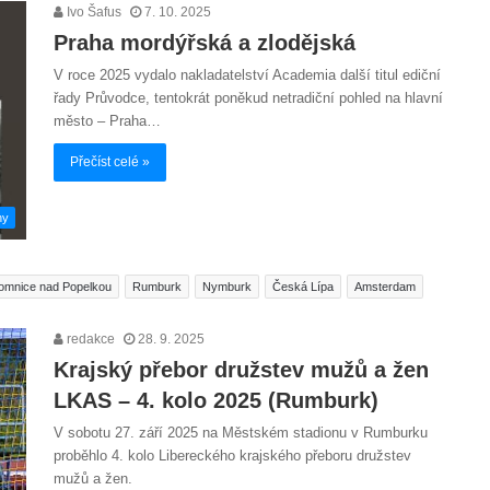
Ivo Šafus
7. 10. 2025
Praha mordýřská a zlodějská
V roce 2025 vydalo nakladatelství Academia další titul ediční
řady Průvodce, tentokrát poněkud netradiční pohled na hlavní
město – Praha…
Přečíst celé »
hy
omnice nad Popelkou
Rumburk
Nymburk
Česká Lípa
Amsterdam
redakce
28. 9. 2025
Krajský přebor družstev mužů a žen
LKAS – 4. kolo 2025 (Rumburk)
V sobotu 27. září 2025 na Městském stadionu v Rumburku
proběhlo 4. kolo Libereckého krajského přeboru družstev
mužů a žen.