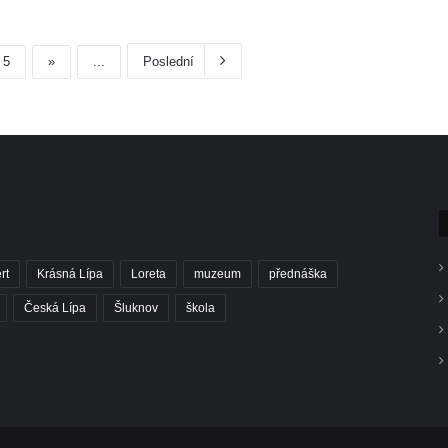
5
»
...
Poslední
rt
Krásná Lípa
Loreta
muzeum
přednáška
Česká Lípa
Šluknov
škola