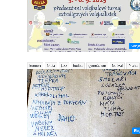
Volejb
koncert
škola
jazz
hudba
gymnázium
festival
Praha
Blo