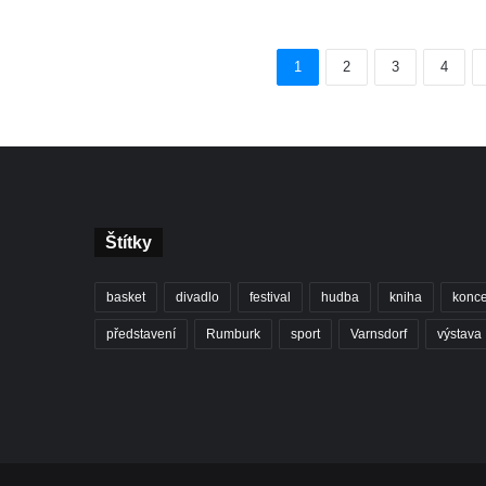
1
2
3
4
Štítky
basket
divadlo
festival
hudba
kniha
konce
představení
Rumburk
sport
Varnsdorf
výstava