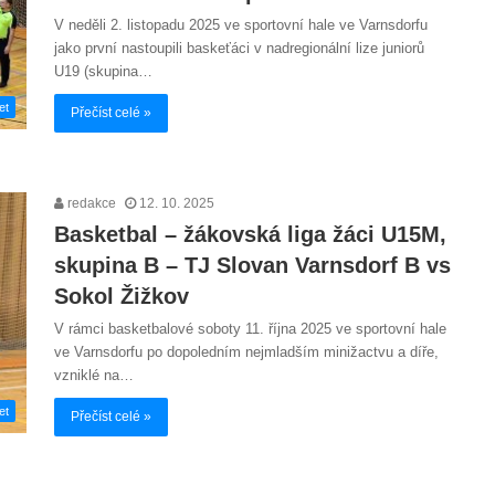
V neděli 2. listopadu 2025 ve sportovní hale ve Varnsdorfu
jako první nastoupili baskeťáci v nadregionální lize juniorů
U19 (skupina…
et
Přečíst celé »
redakce
12. 10. 2025
Basketbal – žákovská liga žáci U15M,
skupina B – TJ Slovan Varnsdorf B vs
Sokol Žižkov
V rámci basketbalové soboty 11. října 2025 ve sportovní hale
ve Varnsdorfu po dopoledním nejmladším minižactvu a díře,
vzniklé na…
et
Přečíst celé »