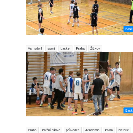
Bask
Varnsdorf
sport
basket
Praha
Žižkov
Bask
Praha
knižní hlídka
průvodce
Academia
kniha
historie