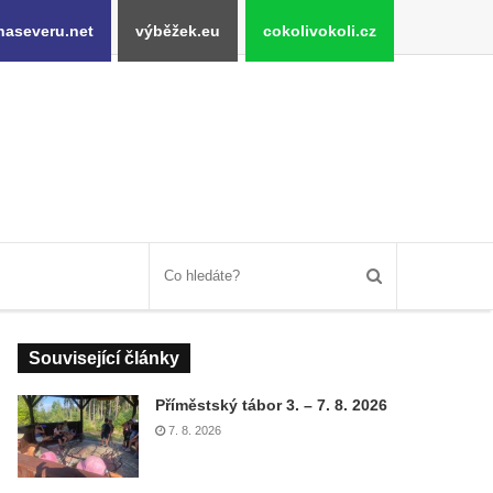
naseveru.net
výběžek.eu
cokolivokoli.cz
Související články
Příměstský tábor 3. – 7. 8. 2026
7. 8. 2026