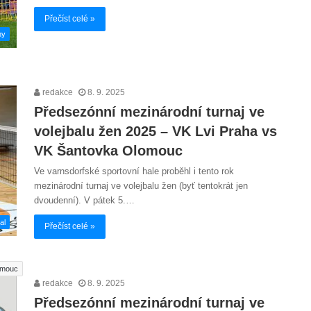
Přečíst celé »
hy
redakce
8. 9. 2025
Předsezónní mezinárodní turnaj ve
volejbalu žen 2025 – VK Lvi Praha vs
VK Šantovka Olomouc
Ve varnsdorfské sportovní hale proběhl i tento rok
mezinárodní turnaj ve volejbalu žen (byť tentokrát jen
dvoudenní). V pátek 5.…
al
Přečíst celé »
omouc
redakce
8. 9. 2025
Předsezónní mezinárodní turnaj ve