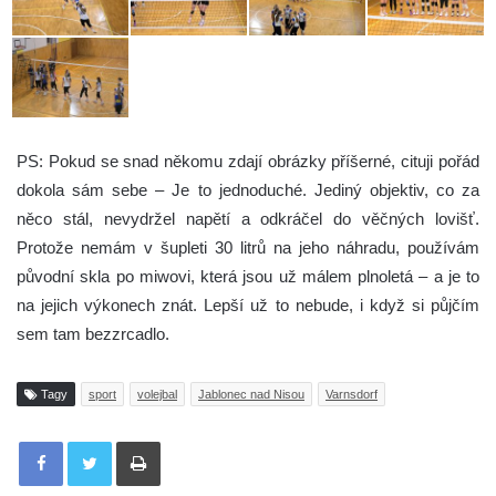
PS: Pokud se snad někomu zdají obrázky příšerné, cituji pořád
dokola sám sebe – Je to jednoduché. Jediný objektiv, co za
něco stál, nevydržel napětí a odkráčel do věčných lovišť.
Protože nemám v šupleti 30 litrů na jeho náhradu, používám
původní skla po miwovi, která jsou už málem plnoletá – a je to
na jejich výkonech znát. Lepší už to nebude, i když si půjčím
sem tam bezzrcadlo.
Tagy
sport
volejbal
Jablonec nad Nisou
Varnsdorf
Tisknout