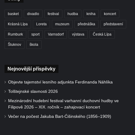
basket
divadlo
festival
hudba
kniha
koncert
Krásná Lípa
Loreta
muzeum
přednáška
představení
Rumburk
sport
Varnsdorf
výstava
Česká Lípa
Šluknov
škola
Nejnovější příspěvky
Objevte tajemství lesního adjunkta Ferdinanda Náhlíka
Tolštejnské slavnosti 2026
Mezinárodní hudební festival varhanní duchovní hudby ve
Filipově 2026 – XIX. ročník – zahajovací koncert
Večer na počest Jakuba Bart-Ćišinského (1856–1909)