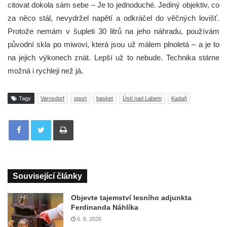
citovat dokola sám sebe – Je to jednoduché. Jediný objektiv, co
za něco stál, nevydržel napětí a odkráčel do věčných lovišť.
Protože nemám v šupleti 30 litrů na jeho náhradu, používám
původní skla po miwovi, která jsou už málem plnoletá – a je to
na jejich výkonech znát. Lepší už to nebude. Technika stárne
možná i rychleji než já.
Tagy
Varnsdorf
sport
basket
Ústí nad Labem
Kadaň
Tisknout
Související články
Objevte tajemství lesního adjunkta
Ferdinanda Náhlíka
6. 8. 2026