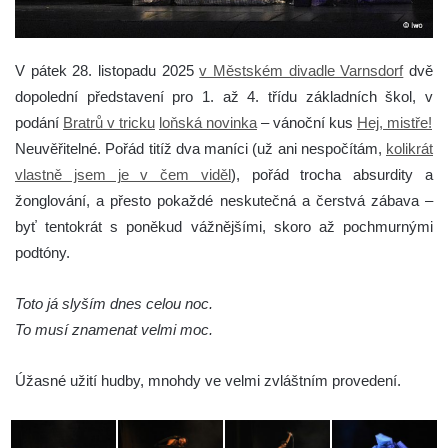
V pátek 28. listopadu 2025
v Městském divadle Varnsdorf
dvě
dopolední představení pro 1. až 4. třídu základních škol, v
podání
Bratrů v tricku
loňská novinka
– vánoční kus
Hej, mistře!
Neuvěřitelné. Pořád titíž dva maníci (už ani nespočítám,
kolikrát
vlastně jsem je v čem viděl
), pořád trocha absurdity a
žonglování, a přesto pokaždé neskutečná a čerstvá zábava –
byť tentokrát s poněkud vážnějšími, skoro až pochmurnými
podtóny.
Toto já slyším dnes celou noc.
To musí znamenat velmi moc.
Úžasné užití hudby, mnohdy ve velmi zvláštním provedení.