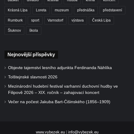
Krásná Lípa
Loreta
muzeum
přednáška
představení
Rumburk
sport
Varnsdorf
výstava
Česká Lípa
Šluknov
škola
Nejnovější příspěvky
Objevte tajemství lesního adjunkta Ferdinanda Náhlíka
Tolštejnské slavnosti 2026
Mezinárodní hudební festival varhanní duchovní hudby ve
Filipově 2026 – XIX. ročník – zahajovací koncert
Večer na počest Jakuba Bart-Ćišinského (1856–1909)
www.vybezek.eu
|
info@vybezek.eu