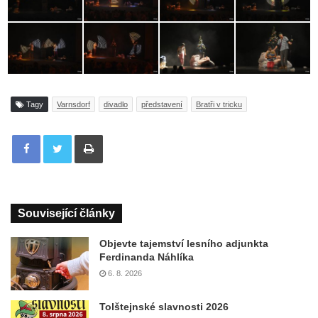
Tagy
Varnsdorf
divadlo
představení
Bratři v tricku
Tisknout
Související články
Objevte tajemství lesního adjunkta
Ferdinanda Náhlíka
6. 8. 2026
Tolštejnské slavnosti 2026