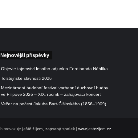
Nejnovější příspěvky
Objevte tajemství lesního adjunkta Ferdinanda Náhlíka
Tolštejnské slavnosti 2026
Mezinárodní hudební festival varhanní duchovní hudby
ve Filipově 2026 – XIX. ročník – zahajovací koncert
Večer na počest Jakuba Bart-Ćišinského (1856–1909)
b provozuje
ještě žijem, zapsaný spolek
|
www.jestezijem.cz