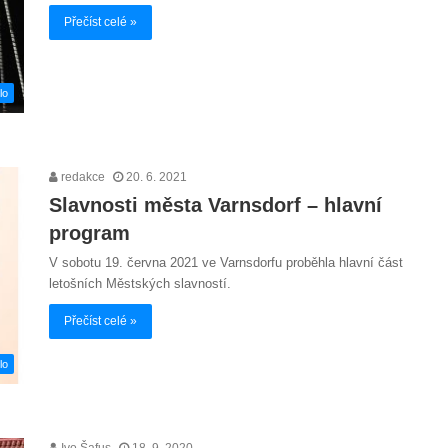
Přečíst celé »
lo
redakce
20. 6. 2021
Slavnosti města Varnsdorf – hlavní
program
V sobotu 19. června 2021 ve Varnsdorfu proběhla hlavní část
letošních Městských slavností.
Přečíst celé »
lo
Ivo Šafus
18. 9. 2020