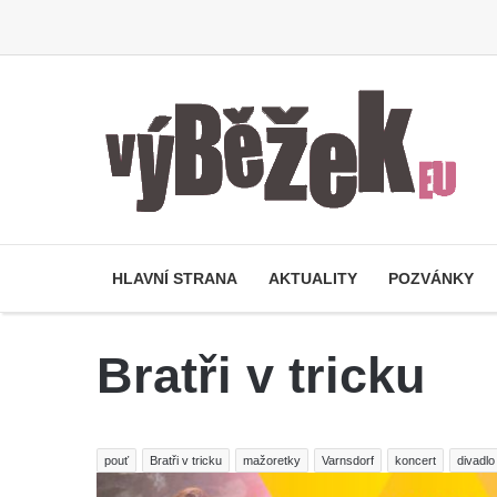
HLAVNÍ STRANA
AKTUALITY
POZVÁNKY
Bratři v tricku
pouť
Bratři v tricku
mažoretky
Varnsdorf
koncert
divadlo