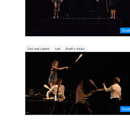
Divad
Ústí nad Labem
kult
Bratři v tricku
Divad