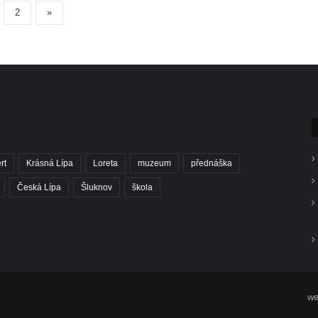
2
»
rt
Krásná Lípa
Loreta
muzeum
přednáška
Česká Lípa
Šluknov
škola
we