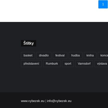
1
Štítky
basket
divadlo
festival
hudba
kniha
konce
představení
Rumburk
sport
Varnsdorf
výstava
www.vybezek.eu
|
info@vybezek.eu