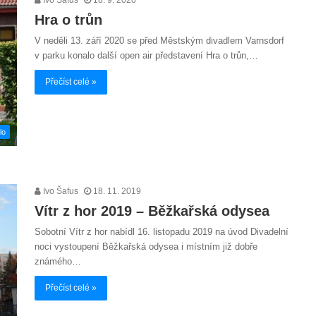
Hra o trůn
V neděli 13. září 2020 se před Městským divadlem Varnsdorf
v parku konalo další open air představení Hra o trůn,…
Přečíst celé »
lo
Ivo Šafus
18. 11. 2019
Vítr z hor 2019 – Běžkařská odysea
Sobotní Vítr z hor nabídl 16. listopadu 2019 na úvod Divadelní
noci vystoupení Běžkařská odysea i místním již dobře
známého…
Přečíst celé »