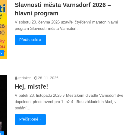
Slavnosti města Varnsdorf 2026 –
hlavní program
V sobotu 20. června 2026 uzavřel čtyřdenní maraton hlavní
program Slavností města Varnsdorf.
Přečíst celé »
vy
redakce
28. 11. 2025
Hej, mistře!
V pátek 28. listopadu 2025 v Městském divadle Varnsdorf dvě
dopolední představení pro 1. až 4. třídu základních škol, v
podání…
Přečíst celé »
lo