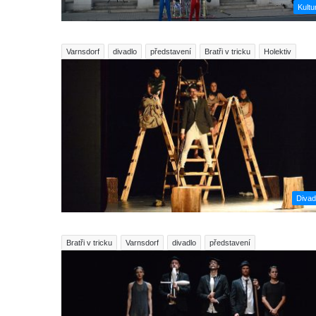
Kultu
Varnsdorf
divadlo
představení
Bratři v tricku
Holektiv
Divad
Bratři v tricku
Varnsdorf
divadlo
představení