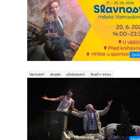
Zprá
Varnsdorf
divadlo
představení
Bratři v tricku
Divad