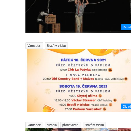
Divad
Varnsdorf
Bratři v tricku
Divad
Varnsdorf
divadlo
představení
Bratři v tricku