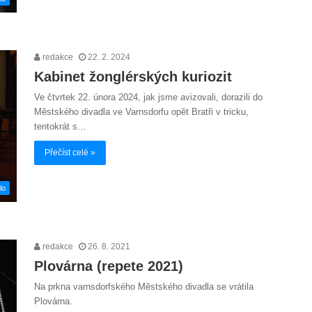
redakce
22. 2. 2024
Kabinet žonglérských kuriozit
Ve čtvrtek 22. února 2024, jak jsme avizovali, dorazili do
Městského divadla ve Varnsdorfu opět Bratři v tricku,
tentokrát s…
Přečíst celé »
lo
redakce
26. 8. 2021
Plovárna (repete 2021)
Na prkna varnsdorfského Městského divadla se vrátila
Plovárna.