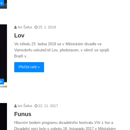
ra
Ivo Šafus
25. 1. 2019
Lov
Ve středu 23. ledna 2019 se v Městském divadle ve
Varnsdorfu uskutečnil Lov, představen, v němž se spojili
Bratři v…
Přečíst celé »
lo
Ivo Šafus
22. 11. 2017
Funus
Hlavním bodem programu divadelního festivalu Vítr z hor a
Divadelní noci bylo v sobotu 18. listopadu 2017 v Městském