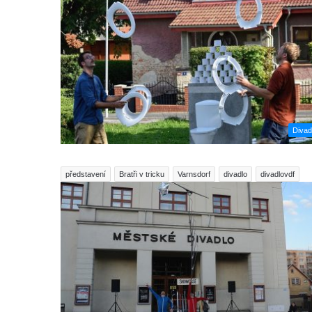
Divad
představení
Bratři v tricku
Varnsdorf
divadlo
divadlovdf