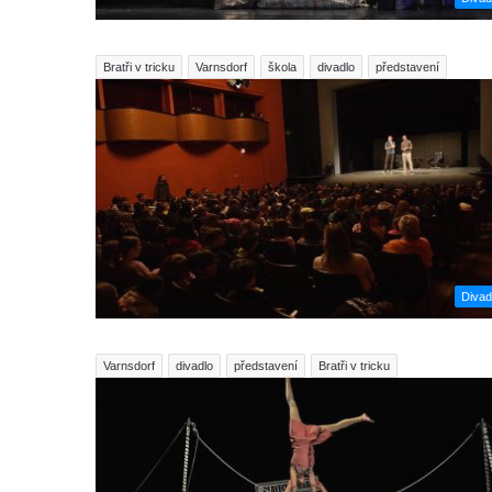
Bratři v tricku
Varnsdorf
škola
divadlo
představení
Divad
Varnsdorf
divadlo
představení
Bratři v tricku