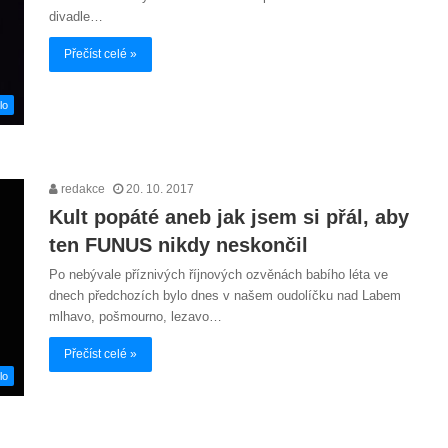
divadle…
Přečíst celé »
lo
redakce
20. 10. 2017
Kult popáté aneb jak jsem si přál, aby
ten FUNUS nikdy neskončil
Po nebývale příznivých říjnových ozvěnách babího léta ve
dnech předchozích bylo dnes v našem oudolíčku nad Labem
mlhavo, pošmourno, lezavo…
Přečíst celé »
lo