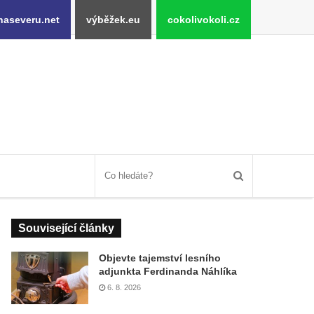
naseveru.net
výběžek.eu
cokolivokoli.cz
Související články
Objevte tajemství lesního
adjunkta Ferdinanda Náhlíka
6. 8. 2026