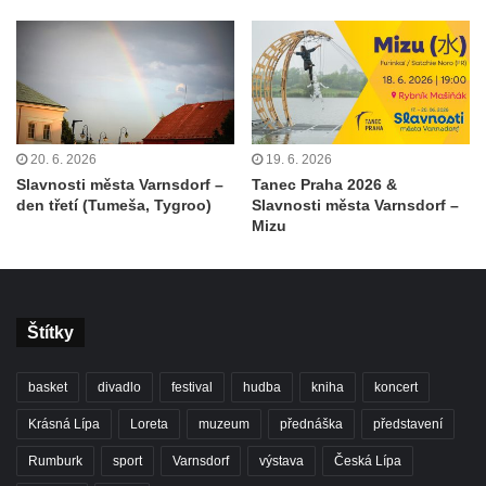
20. 6. 2026
19. 6. 2026
Slavnosti města Varnsdorf –
Tanec Praha 2026 &
den třetí (Tumeša, Tygroo)
Slavnosti města Varnsdorf –
Mizu
Štítky
basket
divadlo
festival
hudba
kniha
koncert
Krásná Lípa
Loreta
muzeum
přednáška
představení
Rumburk
sport
Varnsdorf
výstava
Česká Lípa