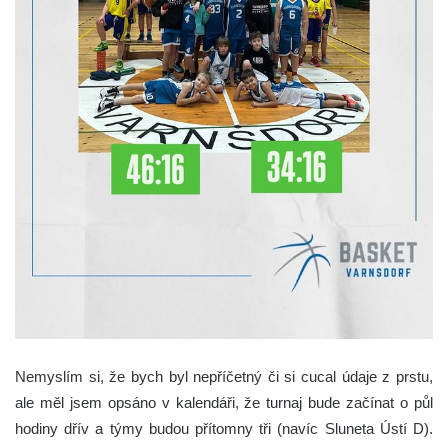
Nemyslím si, že bych byl nepříčetný či si cucal údaje z prstu,
ale měl jsem opsáno v kalendáři, že turnaj bude začínat o půl
hodiny dřív a týmy budou přítomny tři (navíc Sluneta Ústí D).