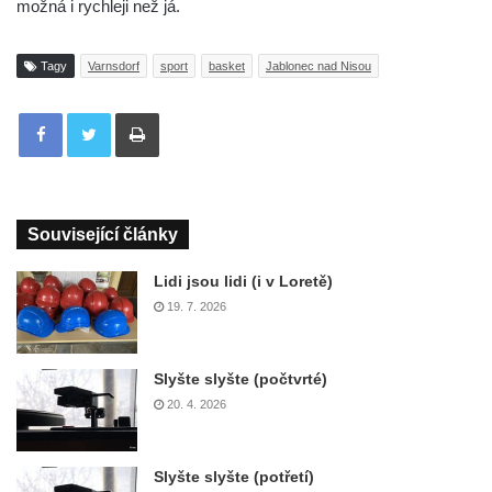
možná i rychleji než já.
Tagy
Varnsdorf
sport
basket
Jablonec nad Nisou
Tisknout
Související články
Lidi jsou lidi (i v Loretě)
19. 7. 2026
Slyšte slyšte (počtvrté)
20. 4. 2026
Slyšte slyšte (potřetí)