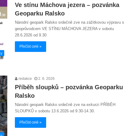
Ve stínu Máchova jezera – pozvánka
Geoparku Ralsko
Národní geopark Ralsko srdečně zve na zážitkovou výpravu s
geoprůvodcem VE STÍNU MÁCHOVA JEZERA v sobotu
28.6.2026 od 9.30
Přečíst celé »
ky
redakce
2. 6. 2026
Příběh sloupků – pozvánka Geoparku
Ralsko
Národní geopark Ralsko srdečně zve na exkurzi PŘÍBĚH
SLOUPKŮ v sobotu 13.6.2026 od 9.30-14.30.
Přečíst celé »
ky