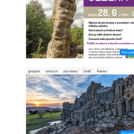
Pozván
geopark
exkurze
pozvánky
čedič
Ralsko
Pozván