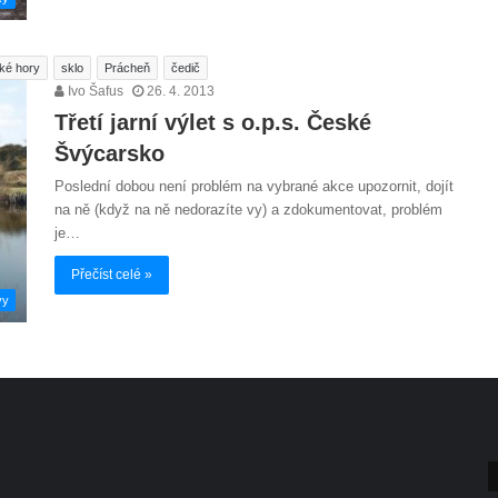
ké hory
sklo
Prácheň
čedič
Ivo Šafus
26. 4. 2013
Třetí jarní výlet s o.p.s. České
Švýcarsko
Poslední dobou není problém na vybrané akce upozornit, dojít
na ně (když na ně nedorazíte vy) a zdokumentovat, problém
je…
Přečíst celé »
vy