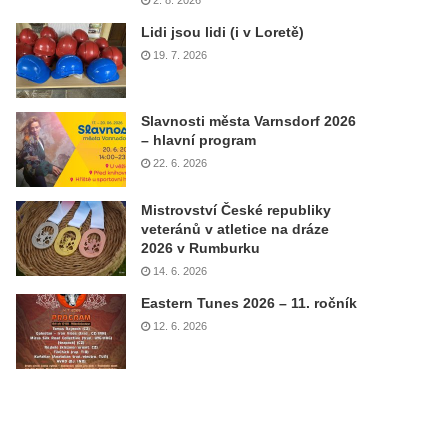
2. 8. 2026
Lidi jsou lidi (i v Loretě)
19. 7. 2026
Slavnosti města Varnsdorf 2026
– hlavní program
22. 6. 2026
Mistrovství České republiky
veteránů v atletice na dráze
2026 v Rumburku
14. 6. 2026
Eastern Tunes 2026 – 11. ročník
12. 6. 2026