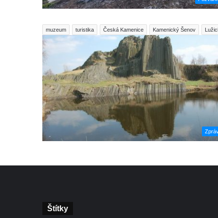
muzeum
turistika
Česká Kamenice
Kamenický Šenov
Lužic
Zprá
Štítky