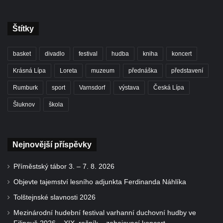
Štítky
basket
divadlo
festival
hudba
kniha
koncert
Krásná Lípa
Loreta
muzeum
přednáška
představení
Rumburk
sport
Varnsdorf
výstava
Česká Lípa
Šluknov
škola
Nejnovější příspěvky
Příměstský tábor 3. – 7. 8. 2026
Objevte tajemství lesního adjunkta Ferdinanda Náhlíka
Tolštejnské slavnosti 2026
Mezinárodní hudební festival varhanní duchovní hudby ve