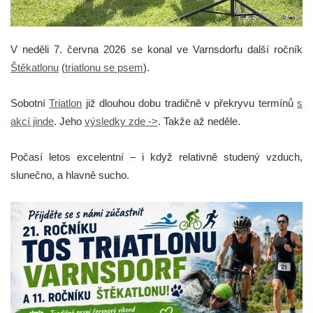
V neděli 7. června 2026 se konal ve Varnsdorfu další ročník
Štěkatlonu
(
triatlonu se psem
).
Sobotní
Triatlon
již dlouhou dobu tradičně v překryvu termínů
s
akcí jinde
. Jeho
výsledky zde ->
. Takže až neděle.
Počasí letos excelentní – i když relativně studený vzduch,
slunečno, a hlavně sucho.