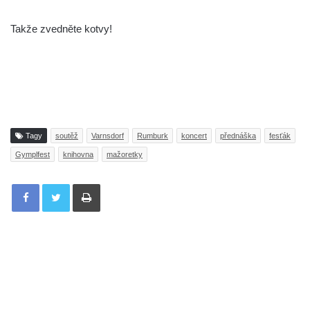
Takže zvedněte kotvy!
Tagy
soutěž
Varnsdorf
Rumburk
koncert
přednáška
fesťák
Gymplfest
knihovna
mažoretky
Tisknout