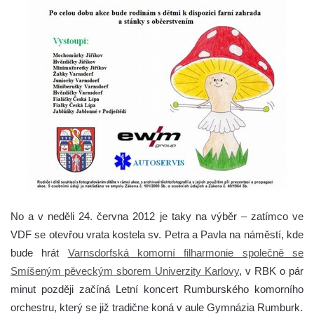
No a v neděli 24. června 2012 je taky na výběr – zatímco ve
VDF se otevřou vrata kostela sv. Petra a Pavla na náměstí, kde
bude hrát
Varnsdorfská komorní filharmonie společně se
Smíšeným pěveckým sborem Univerzity Karlovy
, v RBK o pár
minut později začíná Letní koncert Rumburského komorního
orchestru, který se již tradične koná v aule Gymnázia Rumburk.