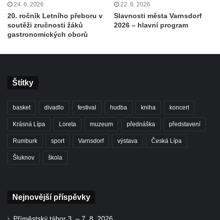
24. 6. 2026
22. 6. 2026
20. ročník Letního přeboru v
Slavnosti města Varnsdorf
soutěži zručnosti žáků
2026 – hlavní program
gastronomických oborů
Štítky
basket
divadlo
festival
hudba
kniha
koncert
Krásná Lípa
Loreta
muzeum
přednáška
představení
Rumburk
sport
Varnsdorf
výstava
Česká Lípa
Šluknov
škola
Nejnovější příspěvky
Příměstský tábor 3. – 7. 8. 2026