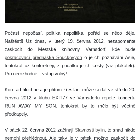
Počasí nepočasí, politika nepolitika, pořád se něco děje.
Naštěstí!
Už dnes, v úterý 19. června 2012, nezapomeňte
zaskočit do Městské knihovny Varnsdorf, kde bude
pokračovací přednáška Součkových
o jejich poznávání Asie,
tentokrát už konkrétněji, z počátku jejich cesty (viz plakátek).
Pro nerozhodné – vstup volný!
Kdo rád hluchne a je přitom křesťan, může si dát ve středu 20.
června 2012 v klubu EXIT77 ve Varnsdorfu repete koncertu
RUN AWAY MY SON, tentokrát by to mělo být včetně
předkapely.
V pátek 22. června 2012 začínají
Slavnosti bylin
, to snad nikdo
nemohl přehlédnout. Ale taky je v pátek možno zaskočit do