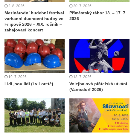
2. 8. 2026
20. 7. 2026
Mezinárodní hudební festival
Příměstský tábor 13. – 17. 7.
varhanní duchovní hudby ve
2026
Filipově 2026 – XIX. ročník –
zahajovací koncert
19. 7. 2026
18. 7. 2026
Lidi jsou lidi (i v Loretě)
Volejbalová přátelská utkání
(Varnsdorf 2026)