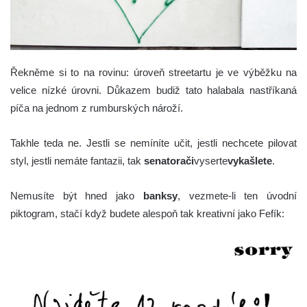
Řekněme si to na rovinu: úroveň streetartu je ve výběžku na
velice nízké úrovni. Důkazem budiž tato halabala nastříkaná
píča na jednom z rumburských nároží.
Takhle teda ne. Jestli se nemíníte učit, jestli nechcete pilovat
styl, jestli nemáte fantazii, tak
senatorači
vyserte
vykašlete
.
Nemusíte být hned jako
banksy
, vezmete-li ten úvodní
piktogram, stačí když budete alespoň tak kreativní jako Fefík: