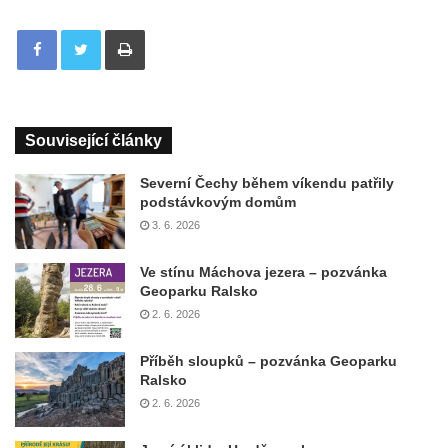
Tisknout
Související články
Severní Čechy během víkendu patřily
podstávkovým domům
3. 6. 2026
Ve stínu Máchova jezera – pozvánka
Geoparku Ralsko
2. 6. 2026
Příběh sloupků – pozvánka Geoparku
Ralsko
2. 6. 2026