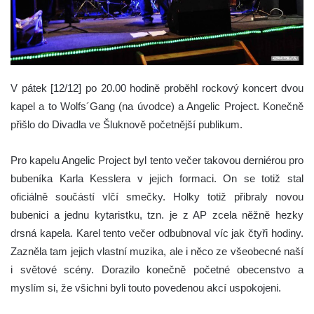
V pátek [12/12] po 20.00 hodině proběhl rockový koncert dvou
kapel a to Wolfs´Gang (na úvodce) a Angelic Project. Konečně
přišlo do Divadla ve Šluknově početnější publikum.
Pro kapelu Angelic Project byl tento večer takovou derniérou pro
bubeníka Karla Kesslera v jejich formaci. On se totiž stal
oficiálně součástí vlčí smečky. Holky totiž přibraly novou
bubenici a jednu kytaristku, tzn. je z AP zcela něžně hezky
drsná kapela. Karel tento večer odbubnoval víc jak čtyři hodiny.
Zazněla tam jejich vlastní muzika, ale i něco ze všeobecné naší
i světové scény. Dorazilo konečně početné obecenstvo a
myslím si, že všichni byli touto povedenou akcí uspokojeni.