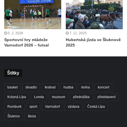
5. 2. 2026
7. 11. 2025
Sportovní hry mládeže
Hubertská jízda ve Šluknově
Varnsdorf 2026 – futsal
2025
Štítky
basket
divadlo
festival
hudba
kniha
koncert
Krásná Lípa
Loreta
muzeum
přednáška
představení
Rumburk
sport
Varnsdorf
výstava
Česká Lípa
Šluknov
škola