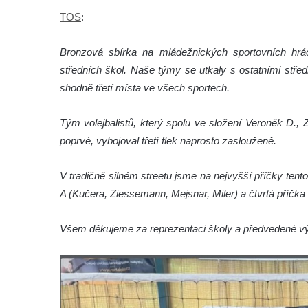
TOS
:
Bronzová sbírka na mládežnických sportovních hrá
středních škol. Naše týmy se utkaly s ostatními středn
shodně třetí místa ve všech sportech.
Tým volejbalistů, který spolu ve složení Veroněk D., 
poprvé, vybojoval třetí flek naprosto zaslouženě.
V tradičně silném streetu jsme na nejvyšší příčky tento
A (Kučera, Ziessemann, Mejsnar, Miler) a čtvrtá příčk
Všem děkujeme za reprezentaci školy a předvedené v