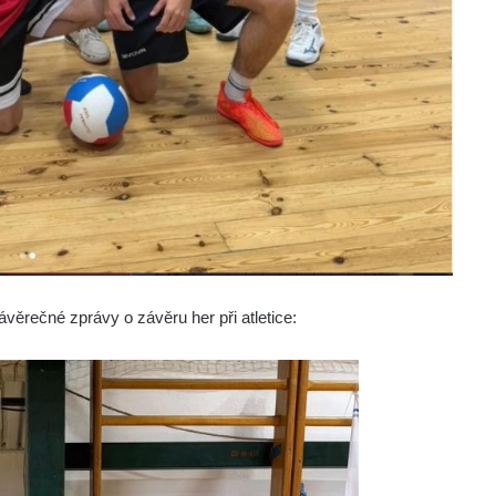
věrečné zprávy o závěru her při atletice: