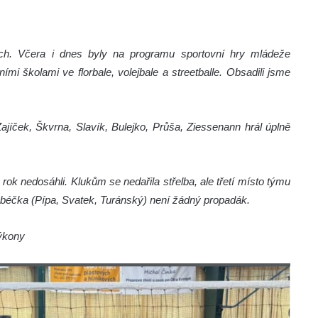
ch. Včera i dnes byly na programu sportovní hry mládeže
ími školami ve florbale, volejbale a streetballe. Obsadili jsme
Zajíček, Škvrna, Slavík, Bulejko, Průša, Ziessenann hrál úplně
 rok nedosáhli. Klukům se nedařila střelba, ale třetí místo týmu
a béčka (Pípa, Svatek, Turánský) není žádný propadák.
ýkony