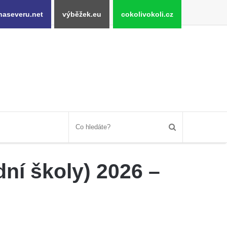
naseveru.net
výběžek.eu
cokolivokoli.cz
dní školy) 2026 –