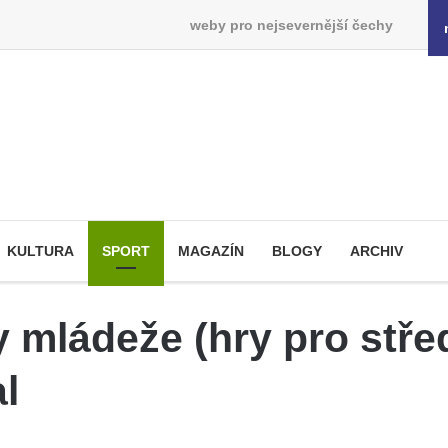
weby pro nejsevernější čechy
KULTURA
SPORT
MAGAZÍN
BLOGY
ARCHIV
y mládeže (hry pro stře
al