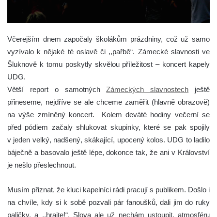
Včerejším dnem započaly školákům prázdniny, což už samo
vyzívalo k nějaké té oslavě či ,,pařbě“. Zámecké slavnosti ve
Šluknově k tomu poskytly skvělou příležitost – koncert kapely
UDG.
Větší report o samotných
Zámeckých slavnostech
ještě
přineseme, nejdříve se ale chceme zaměřit (hlavně obrazově)
na výše zmíněný koncert. Kolem deváté hodiny večerní se
před pódiem začaly shlukovat skupinky, které se pak spojily
v jeden velký, nadšený, skákající, upocený kolos. UDG to ladilo
báječně a basovalo ještě lépe, dokonce tak, že ani v Království
je nešlo přeslechnout.
Musím přiznat, že kluci kapelníci rádi pracují s publikem. Došlo i
na chvíle, kdy si k sobě pozvali pár fanoušků, dali jim do ruky
paličky, a ,,hrajte!“. Slova ale už nechám ustoupit, atmosféru