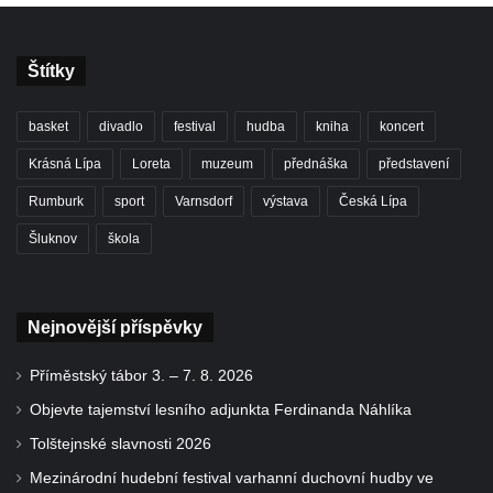
Štítky
basket
divadlo
festival
hudba
kniha
koncert
Krásná Lípa
Loreta
muzeum
přednáška
představení
Rumburk
sport
Varnsdorf
výstava
Česká Lípa
Šluknov
škola
Nejnovější příspěvky
Příměstský tábor 3. – 7. 8. 2026
Objevte tajemství lesního adjunkta Ferdinanda Náhlíka
Tolštejnské slavnosti 2026
Mezinárodní hudební festival varhanní duchovní hudby ve