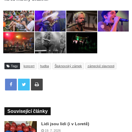
Tagy
koncert
hudba
Šluknovský zámek
zámecké slavnosti
Tisknout
Související články
Lidi jsou lidi (i v Loretě)
19. 7. 2026