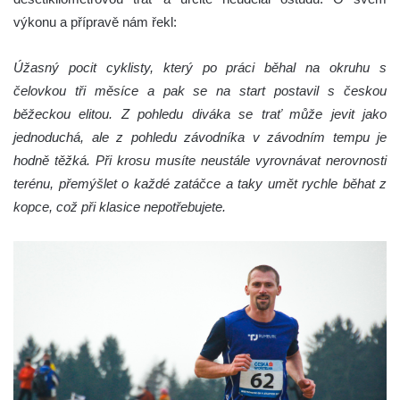
výkonu a přípravě nám řekl:
Úžasný pocit cyklisty, který po práci běhal na okruhu s
čelovkou tři měsíce a pak se na start postavil s českou
běžeckou elitou. Z pohledu diváka se trať může jevit jako
jednoduchá, ale z pohledu závodníka v závodním tempu je
hodně těžká. Při krosu musíte neustále vyrovnávat nerovnosti
terénu, přemýšlet o každé zatáčce a taky umět rychle běhat z
kopce, což při klasice nepotřebujete.