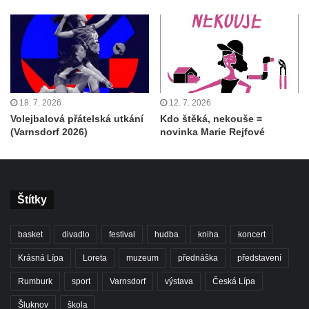
18. 7. 2026
12. 7. 2026
Volejbalová přátelská utkání
Kdo štěká, nekouše =
(Varnsdorf 2026)
novinka Marie Rejfové
Štítky
basket
divadlo
festival
hudba
kniha
koncert
Krásná Lípa
Loreta
muzeum
přednáška
představení
Rumburk
sport
Varnsdorf
výstava
Česká Lípa
Šluknov
škola