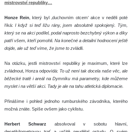
mistrovství republiky…
Honze Rein
, který byl ‚duchovním otcem‘ akce v neděli poté
říká:
I když si teď lížu rány, jsem absolutně spokojený. Tým,
který se na akci podílel, podal naprosto bezchybný výkon a díky
patří všem, kteří pomohli. Na konečné a detailní hodnocení ještě
dojde, ale už teď víme, že jsme to zvládli.
Na otázku, jestli mistrovství republiky je maximum, které lze
zvládnout, Honza odpovídá:
To už není tak docela naše věc, ale
běžecké tratě i areál na Dymníku má parametry, kde můžeme
myslet i na větší akci. Tady je ale na tahu atletická diplomacie.
Přinášíme i pohled jednoho rumburského závodníka, kterého
možná znáte. Spíše ovšem jako cyklistu.
Herbert Schwarz
absolvoval v sobotu hlavní,
desetikilometrovou trať a určitě neudělal ostudu. O svém