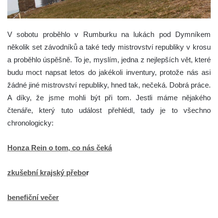
V sobotu proběhlo v Rumburku na lukách pod Dymníkem
několik set závodníků a také tedy mistrovství republiky v krosu
a proběhlo úspěšně. To je, myslím, jedna z nejlepších vět, které
budu moct napsat letos do jakékoli inventury, protože nás asi
žádné jiné mistrovství republiky, hned tak, nečeká. Dobrá práce.
A díky, že jsme mohli být při tom.
Jestli máme nějakého
čtenáře, který tuto událost přehlédl, tady je to všechno
chronologicky:
Honza Rein o tom, co nás čeká
zkušební krajský přebo
r
benefiční večer