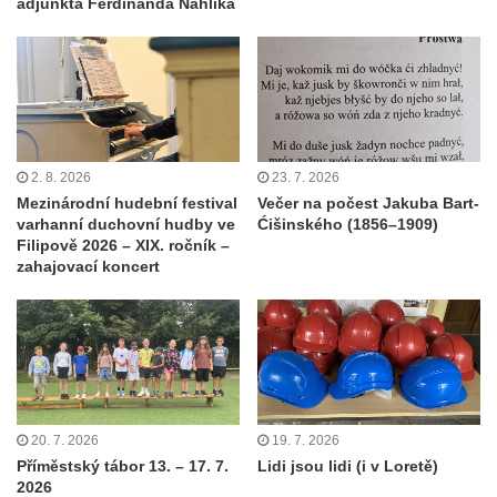
adjunkta Ferdinanda Náhlíka
2. 8. 2026
23. 7. 2026
Mezinárodní hudební festival
Večer na počest Jakuba Bart-
varhanní duchovní hudby ve
Ćišinského (1856–1909)
Filipově 2026 – XIX. ročník –
zahajovací koncert
20. 7. 2026
19. 7. 2026
Příměstský tábor 13. – 17. 7.
Lidi jsou lidi (i v Loretě)
2026