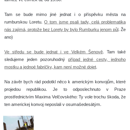
Tam se bude mimo jiné jednat i o příspěvku města na
rumburskou Loretu.
O tom jsme psali tady, celá problematika
nás zajímá, protože bez Lorety by bylo Rumburku jenom půl
. Že
ano)
Ve středu se bude jednat i ve Velkém Šenově
. Tam také
sledujeme jeden pozoruhodný
případ jedné cesty, jednoho
mostku a jednoé fabričky, kam není možné dojet
.
Na závěr bych rád podotkl něco k americkým konvojům, které
projedou republikou. Je to odposlechnuto v Praze
prostřednictvím Maxima Velčovského: Ty vole trochu škoda, že
ten americkej konvoj neposlali v osumašedesátým.