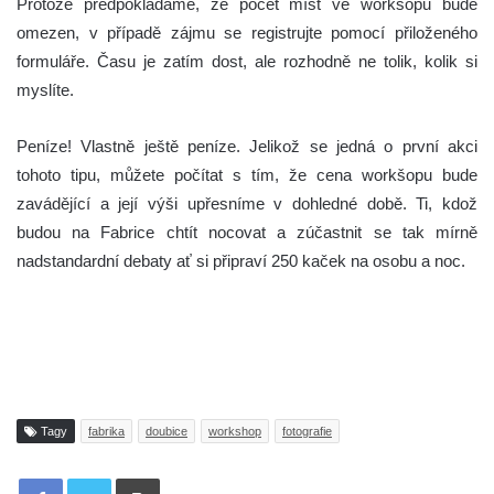
Protože předpokládáme, že počet míst ve workšopu bude
omezen, v případě zájmu se registrujte pomocí přiloženého
formuláře. Času je zatím dost, ale rozhodně ne tolik, kolik si
myslíte.
Peníze! Vlastně ještě peníze. Jelikož se jedná o první akci
tohoto tipu, můžete počítat s tím, že cena workšopu bude
zavádějící a její výši upřesníme v dohledné době. Ti, kdož
budou na Fabrice chtít nocovat a zúčastnit se tak mírně
nadstandardní debaty ať si připraví 250 kaček na osobu a noc.
Tagy
fabrika
doubice
workshop
fotografie
Tisknout