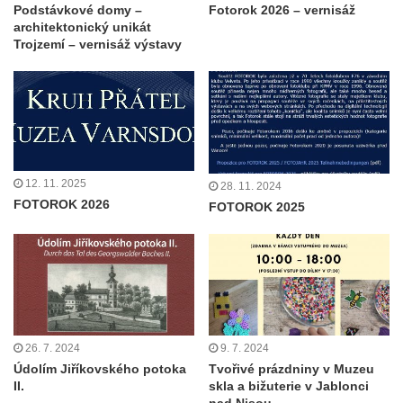
Podstávkové domy –
Fotorok 2026 – vernisáž
architektonický unikát
Trojzemí – vernisáž výstavy
12. 11. 2025
28. 11. 2024
FOTOROK 2026
FOTOROK 2025
26. 7. 2024
9. 7. 2024
Údolím Jiříkovského potoka
Tvořivé prázdniny v Muzeu
II.
skla a bižuterie v Jablonci