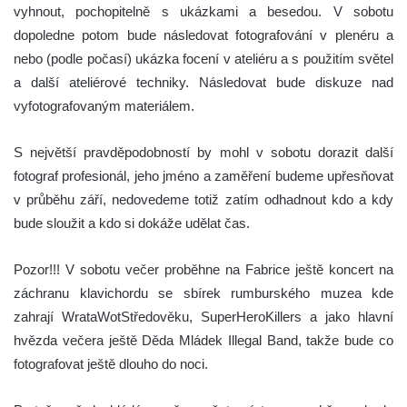
vyhnout, pochopitelně s ukázkami a besedou. V sobotu
dopoledne potom bude následovat fotografování v plenéru a
nebo (podle počasí) ukázka focení v ateliéru a s použitím světel
a další ateliérové techniky. Následovat bude diskuze nad
vyfotografovaným materiálem.
S největší pravděpodobností by mohl v sobotu dorazit další
fotograf profesionál, jeho jméno a zaměření budeme upřesňovat
v průběhu září, nedovedeme totiž zatím odhadnout kdo a kdy
bude sloužit a kdo si dokáže udělat čas.
Pozor!!! V sobotu večer proběhne na Fabrice ještě koncert na
záchranu klavichordu se sbírek rumburského muzea kde
zahrají WrataWotStředověku, SuperHeroKillers a jako hlavní
hvězda večera ještě Děda Mládek Illegal Band, takže bude co
fotografovat ještě dlouho do noci.