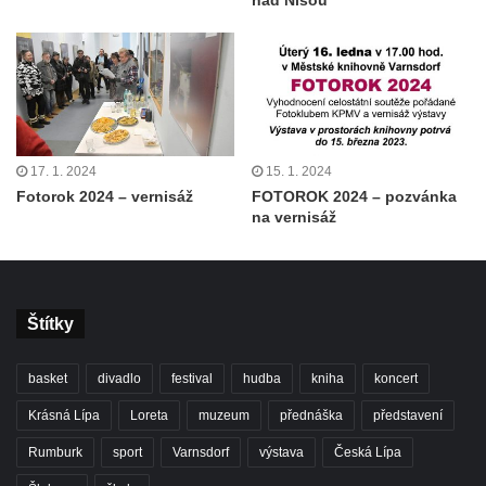
nad Nisou
17. 1. 2024
15. 1. 2024
Fotorok 2024 – vernisáž
FOTOROK 2024 – pozvánka
na vernisáž
Štítky
basket
divadlo
festival
hudba
kniha
koncert
Krásná Lípa
Loreta
muzeum
přednáška
představení
Rumburk
sport
Varnsdorf
výstava
Česká Lípa