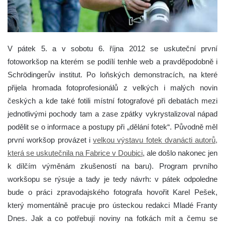
V pátek 5. a v sobotu 6. října 2012 se uskuteční první
fotoworkšop na kterém se podílí tenhle web a pravděpodobně i
Schrödingerův institut. Po loňských demonstracích, na které
přijela hromada fotoprofesionálů z velkých i malých novin
českých a kde také fotili místní fotografové při debatách mezi
jednotlivými pochody tam a zase zpátky vykrystalizoval nápad
podělit se o informace a postupy při „dělání fotek“. Původně měl
první workšop provázet i
velkou výstavu fotek dvanácti autorů,
která se uskutečnila na Fabrice v Doubici
, ale došlo nakonec jen
k dílčím výměnám zkušeností na baru).
Program prvního
workšopu se rýsuje a tady je tedy návrh: v pátek odpoledne
bude o práci zpravodajského fotografa hovořit Karel Pešek,
který momentálně pracuje pro ústeckou redakci Mladé Franty
Dnes. Jak a co potřebují noviny na fotkách mít a čemu se