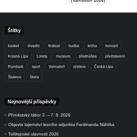
(Varnsdorf 2026)
Štítky
basket
divadlo
festival
hudba
kniha
koncert
Krásná Lípa
Loreta
muzeum
přednáška
představení
Rumburk
sport
Varnsdorf
výstava
Česká Lípa
Šluknov
škola
Nejnovější příspěvky
Příměstský tábor 3. – 7. 8. 2026
Objevte tajemství lesního adjunkta Ferdinanda Náhlíka
Tolštejnské slavnosti 2026