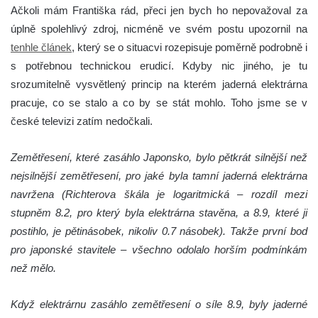
Ačkoli mám Františka rád, přeci jen bych ho nepovažoval za
úplně spolehlivý zdroj, nicméně ve svém postu upozornil na
tenhle článek
, který se o situacvi rozepisuje poměrně podrobně i
s potřebnou technickou erudicí. Kdyby nic jiného, je tu
srozumitelně vysvětlený princip na kterém jaderná elektrárna
pracuje, co se stalo a co by se stát mohlo. Toho jsme se v
české televizi zatím nedočkali.
Zemětřesení, které zasáhlo Japonsko, bylo pětkrát silnější než
nejsilnější zemětřesení, pro jaké byla tamní jaderná elektrárna
navržena (Richterova škála je logaritmická – rozdíl mezi
stupněm 8.2, pro který byla elektrárna stavěna, a 8.9, které ji
postihlo, je pětinásobek, nikoliv 0.7 násobek). Takže první bod
pro japonské stavitele – všechno odolalo horším podmínkám
než mělo.
Když elektrárnu zasáhlo zemětřesení o síle 8.9, byly jaderné