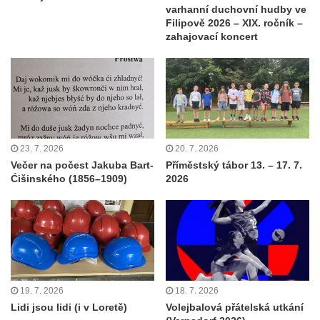
varhanní duchovní hudby ve
Filipově 2026 – XIX. ročník –
zahajovací koncert
23. 7. 2026
20. 7. 2026
Večer na počest Jakuba Bart-
Příměstský tábor 13. – 17. 7.
Ćišinského (1856–1909)
2026
19. 7. 2026
18. 7. 2026
Lidi jsou lidi (i v Loretě)
Volejbalová přátelská utkání