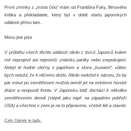
První zmínky z „místa činu“ mám od Františka Fuky, filmového
kritika a překladatele, který byl v době startu japonských
událostí přímo tam.
Mimo jiné píše
V průběhu všech těchto událostí nikdo z tisíců Japonců kolem
mě neprojevil ani nejmenší známku paniky nebo znepokojení.
Nebýt té hodné slečny s papírkem a slova „tsunami“, vůbec
bych netušil, že k něčemu došlo. Nikdo nedošel k názoru, že by
pár minut po zemětřesení možná neměl jet na extrémní horské
dráze a neopustil frontu. V Japonsku totiž dochází k několika
zemětřesením denně (stejně jako např. na západním pobřeží
USA) a všechno v zemi je na to připraveno, včetně lidí a staveb.
Celý článek je tady.