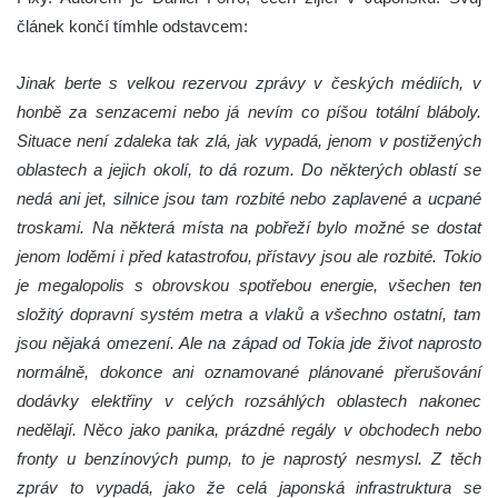
článek končí tímhle odstavcem:
Jinak berte s velkou rezervou zprávy v českých médiích, v
honbě za senzacemi nebo já nevím co píšou totální bláboly.
Situace není zdaleka tak zlá, jak vypadá, jenom v postižených
oblastech a jejich okolí, to dá rozum. Do některých oblastí se
nedá ani jet, silnice jsou tam rozbité nebo zaplavené a ucpané
troskami. Na některá místa na pobřeží bylo možné se dostat
jenom loděmi i před katastrofou, přístavy jsou ale rozbité. Tokio
je megalopolis s obrovskou spotřebou energie, všechen ten
složitý dopravní systém metra a vlaků a všechno ostatní, tam
jsou nějaká omezení. Ale na západ od Tokia jde život naprosto
normálně, dokonce ani oznamované plánované přerušování
dodávky elektřiny v celých rozsáhlých oblastech nakonec
nedělají. Něco jako panika, prázdné regály v obchodech nebo
fronty u benzínových pump, to je naprostý nesmysl. Z těch
zpráv to vypadá, jako že celá japonská infrastruktura se