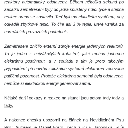
reaktory automaticky odstaveny. Během několika sekund po
začátku zemětřesení byly do jádra spuštěny řídící tyče a štěpná
reakce uranu se zastavila. Teď bylo na chladícím systému, aby
odváděl zbytkové teplo. To činí asi 3 % tepla, které vzniká za
normálních provozních podmínek.
Zemětřesení zničilo externí zdroje energie jaderných reaktorů.
To je jedna z nejvážnějších katastrof, jaké mohou jadernou
elektrárnu postihnout, a v souladu s tím je proto takovým
„výpadkům“ při návrhu záložních systémů elektráren věnována
patřičná pozornost. Protože elektrárna samotná byla odstavena,
nemůže si elektrickou energii generovat sama.
Nějaké další odkazy a reakce na situaci jsou potom
tady
tady
a
tady.
A nakonec dneska upozornil na článek na Neviditelném Psu
Pixy. Autorem je Daniel Forro, čech žijící v Japonsku. Svůj