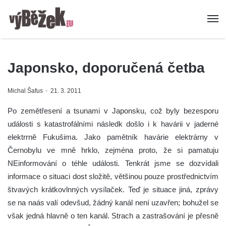
Japonsko, doporučená četba
Michal Šafus
21. 3. 2011
Po zemětřesení a tsunami v Japonsku, což byly bezesporu
události s katastrofálními následk došlo i k havárii v jaderné
elektrrně Fukušima. Jako pamětník havárie elektrárny v
Černobylu ve mně hrklo, zejména proto, že si pamatuju
NEinformování o téhle události. Tenkrát jsme se dozvídali
informace o situaci dost složitě, většinou pouze prostřednictvím
štvavých krátkovlnných vysílaček. Teď je situace jiná, zprávy
se na naás valí odevšud, žádný kanál není uzavřen; bohužel se
však jedná hlavně o ten kanál. Strach a zastrašování je přesně