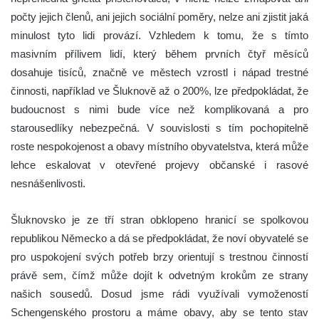
počty jejich členů, ani jejich sociální poměry, nelze ani zjistit jaká
minulost tyto lidi provází. Vzhledem k tomu, že s tímto
masivním přílivem lidí, který během prvních čtyř měsíců
dosahuje tisíců, značně ve městech vzrostl i nápad trestné
činnosti, například ve Šluknově až o 200%, lze předpokládat, že
budoucnost s nimi bude více než komplikovaná a pro
starousedlíky nebezpečná. V souvislosti s tím pochopitelně
roste nespokojenost a obavy místního obyvatelstva, která může
lehce eskalovat v otevřené projevy občanské i rasové
nesnášenlivosti.
Šluknovsko je ze tří stran obklopeno hranicí se spolkovou
republikou Německo a dá se předpokládat, že noví obyvatelé se
pro uspokojení svých potřeb brzy orientují s trestnou činností
právě sem, čímž může dojít k odvetným krokům ze strany
našich sousedů. Dosud jsme rádi využívali vymožeností
Schengenského prostoru a máme obavy, aby se tento stav