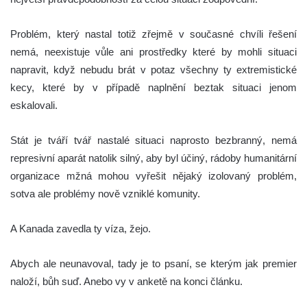
Problém, který nastal totiž zřejmě v současné chvíli řešení
nemá, neexistuje vůle ani prostředky které by mohli situaci
napravit, když nebudu brát v potaz všechny ty extremistické
kecy, které by v případě naplnění beztak situaci jenom
eskalovali.
Stát je tváří tvář nastalé situaci naprosto bezbranný, nemá
represivní aparát natolik silný, aby byl účiný, rádoby humanitární
organizace mžná mohou vyřešit nějaký izolovaný problém,
sotva ale problémy nově vzniklé komunity.
A Kanada zavedla ty víza, žejo.
Abych ale neunavoval, tady je to psaní, se kterým jak premier
naloží, bůh suď. Anebo vy v anketě na konci článku.