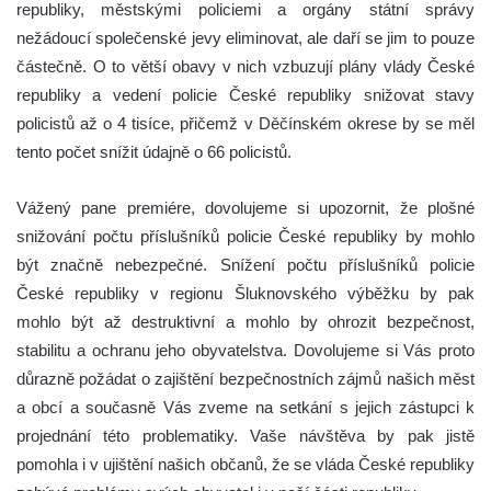
republiky, městskými policiemi a orgány státní správy
nežádoucí společenské jevy eliminovat, ale daří se jim to pouze
částečně. O to větší obavy v nich vzbuzují plány vlády České
republiky a vedení policie České republiky snižovat stavy
policistů až o 4 tisíce, přičemž v Děčínském okrese by se měl
tento počet snížit údajně o 66 policistů.
Vážený pane premiére, dovolujeme si upozornit, že plošné
snižování počtu příslušníků policie České republiky by mohlo
být značně nebezpečné. Snížení počtu příslušníků policie
České republiky v regionu Šluknovského výběžku by pak
mohlo být až destruktivní a mohlo by ohrozit bezpečnost,
stabilitu a ochranu jeho obyvatelstva. Dovolujeme si Vás proto
důrazně požádat o zajištění bezpečnostních zájmů našich měst
a obcí a současně Vás zveme na setkání s jejich zástupci k
projednání této problematiky. Vaše návštěva by pak jistě
pomohla i v ujištění našich občanů, že se vláda České republiky