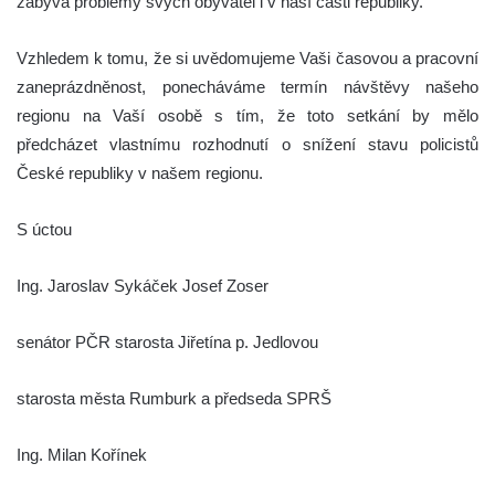
zabývá problémy svých obyvatel i v naší části republiky.
Vzhledem k tomu, že si uvědomujeme Vaši časovou a pracovní
zaneprázdněnost, ponecháváme termín návštěvy našeho
regionu na Vaší osobě s tím, že toto setkání by mělo
předcházet vlastnímu rozhodnutí o snížení stavu policistů
České republiky v našem regionu.
S úctou
Ing. Jaroslav Sykáček Josef Zoser
senátor PČR starosta Jiřetína p. Jedlovou
starosta města Rumburk a předseda SPRŠ
Ing. Milan Kořínek