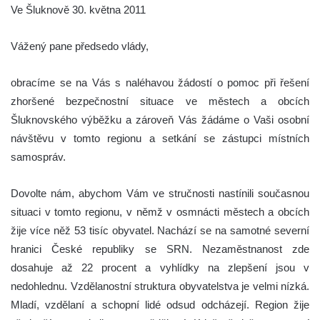
Ve Šluknově 30. května 2011
Vážený pane předsedo vlády,
obracíme se na Vás s naléhavou žádostí o pomoc při řešení
zhoršené bezpečnostní situace ve městech a obcích
Šluknovského výběžku a zároveň Vás žádáme o Vaši osobní
návštěvu v tomto regionu a setkání se zástupci místních
samospráv.
Dovolte nám, abychom Vám ve stručnosti nastínili současnou
situaci v tomto regionu, v němž v osmnácti městech a obcích
žije více něž 53 tisíc obyvatel. Nachází se na samotné severní
hranici České republiky se SRN. Nezaměstnanost zde
dosahuje až 22 procent a vyhlídky na zlepšení jsou v
nedohlednu. Vzdělanostní struktura obyvatelstva je velmi nízká.
Mladí, vzdělaní a schopní lidé odsud odcházejí. Region žije