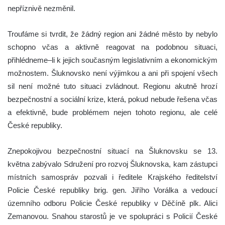
nepříznivě nezměnil.
Troufáme si tvrdit, že žádný region ani žádné město by nebylo
schopno včas a aktivně reagovat na podobnou situaci,
přihlédneme–li k jejich současným legislativním a ekonomickým
možnostem. Šluknovsko není výjimkou a ani při spojení všech
sil není možné tuto situaci zvládnout. Regionu akutně hrozí
bezpečnostní a sociální krize, která, pokud nebude řešena včas
a efektivně, bude problémem nejen tohoto regionu, ale celé
České republiky.
Znepokojivou bezpečnostní situací na Šluknovsku se 13.
května zabývalo Sdružení pro rozvoj Šluknovska, kam zástupci
místních samospráv pozvali i ředitele Krajského ředitelství
Policie České republiky brig. gen. Jiřího Vorálka a vedoucí
územního odboru Policie České republiky v Děčíně plk. Alici
Zemanovou. Snahou starostů je ve spolupráci s Policií České