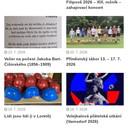
Filipově 2026 – XIX. ročník –
zahajovací koncert
23. 7. 2026
20. 7. 2026
Večer na počest Jakuba Bart-
Příměstský tábor 13. – 17. 7.
Ćišinského (1856–1909)
2026
19. 7. 2026
18. 7. 2026
Lidi jsou lidi (i v Loretě)
Volejbalová přátelská utkání
(Varnsdorf 2026)