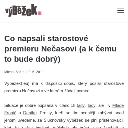
Co napsali starostové
premieru Nečasovi (a k čemu
to bude dobrý)
Michal Šafus
9. 6. 2011
Výběžek(.eu) má k dispozici dopis, který poslali starostové
premieru Nečasovi a ve kterém žádají pomoc.
Situace je dobře popsaná v článcích
tady
,
tady
, ale i v
Mladé
Frontě
a
Deníku
. Pro ty, kteří se tím nechtějí zabývat snad
jenom uvedeme, že Šluknovský výběžek se plní přistěhovalci,
kteří tu získali bydlení, málokdy ale práci a na živobytí si