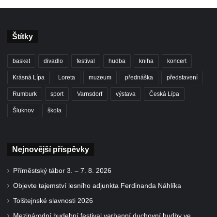
Štítky
basket
divadlo
festival
hudba
kniha
koncert
Krásná Lípa
Loreta
muzeum
přednáška
představení
Rumburk
sport
Varnsdorf
výstava
Česká Lípa
Šluknov
škola
Nejnovější příspěvky
Příměstský tábor 3. – 7. 8. 2026
Objevte tajemství lesního adjunkta Ferdinanda Náhlíka
Tolštejnské slavnosti 2026
Mezinárodní hudební festival varhanní duchovní hudby ve