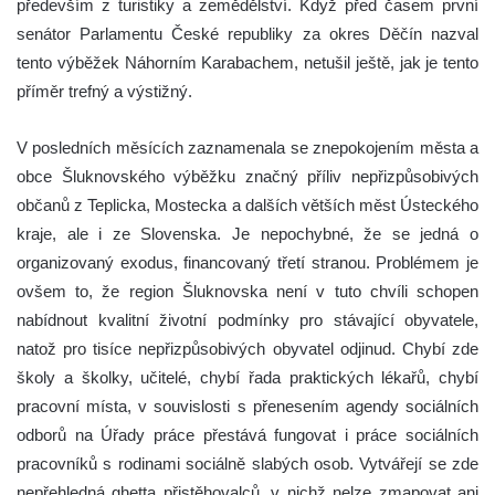
především z turistiky a zemědělství. Když před časem první
senátor Parlamentu České republiky za okres Děčín nazval
tento výběžek Náhorním Karabachem, netušil ještě, jak je tento
příměr trefný a výstižný.
V posledních měsících zaznamenala se znepokojením města a
obce Šluknovského výběžku značný příliv nepřizpůsobivých
občanů z Teplicka, Mostecka a dalších větších měst Ústeckého
kraje, ale i ze Slovenska. Je nepochybné, že se jedná o
organizovaný exodus, financovaný třetí stranou. Problémem je
ovšem to, že region Šluknovska není v tuto chvíli schopen
nabídnout kvalitní životní podmínky pro stávající obyvatele,
natož pro tisíce nepřizpůsobivých obyvatel odjinud. Chybí zde
školy a školky, učitelé, chybí řada praktických lékařů, chybí
pracovní místa, v souvislosti s přenesením agendy sociálních
odborů na Úřady práce přestává fungovat i práce sociálních
pracovníků s rodinami sociálně slabých osob. Vytvářejí se zde
nepřehledná ghetta přistěhovalců, v nichž nelze zmapovat ani