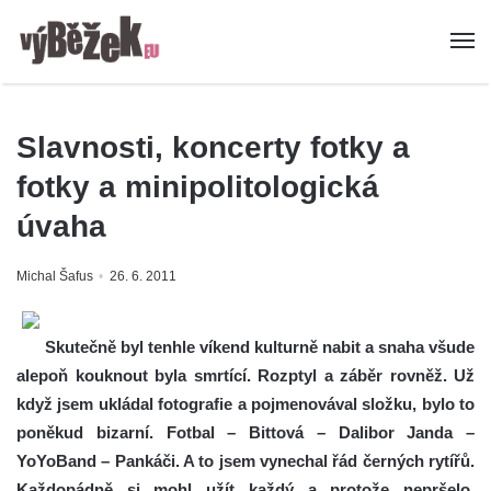
Slavnosti, koncerty fotky a
fotky a minipolitologická
úvaha
Michal Šafus
26. 6. 2011
Skutečně byl tenhle víkend kulturně nabit a snaha všude
alepoň kouknout byla smrtící. Rozptyl a záběr rovněž. Už
když jsem ukládal fotografie a pojmenovával složku, bylo to
poněkud bizarní. Fotbal – Bittová – Dalibor Janda –
YoYoBand – Pankáči. A to jsem vynechal řád černých rytířů.
Každopádně si mohl užít každý a protože nepršelo,