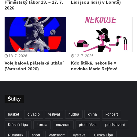
Příměstský tábor 13. – 17. 7.
Lidi jsou lidi (i v Loretě)
2026
18. 7. 2026
12. 7. 2026
Volejbalová přátelská utkání
Kdo štěká, nekouše =
(Varnsdorf 2026)
novinka Marie Rejfové
Štítky
basket
divadlo
festival
hudba
kniha
koncert
Krásná Lípa
Loreta
muzeum
přednáška
představení
Rumburk
sport
Varnsdorf
výstava
Česká Lípa