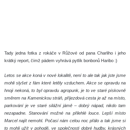
Tady jedna fotka z rokáče v Růžové od pana Charliho i jeho
krátký report, čímž pádem vyhrává pytlík bonbonů Haribo :)
Letos se akce koná v nové lokalitě, není to ale tak jak jste jsme
mohli slyšet z fám které letěly vzduchem. Akce se opravdu na
hnoji nekoná, to byl opravdu agropunk, je to ve staré pískovně
směrem na Kamenickou stráň, příjezdová cesta je až na místo,
parkování je ve staré silážní jámě – dobrý nápad, nikdo tam
nezapadne. Stanování možné na přilehlé louce. Lepší místo
Marcel najít nemohl. Počasí nám celou noc přálo a tak jsme si
to mohli užít v pohodě, ve společnosti dobré hudby, krásných