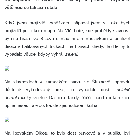
většinou se tak asi i stalo.
Když jsem projížděl výběžkem, připadal jsem si, jako bych
projížděl politickoiu mapu. Na Vlčí hoře, kde proběhly slavnosti
bylin a hrála Iva Bittová s Vladimírem Václavkem a přihlíželi
diváci v batikovaných tričkách, na hlavách dredy. Takhle by to
vypadalo všude, kdyby vyhráli
zelení.
Na slavnostech v zámeckém parku ve Šluknově, opravdu
důstojně vybudovaný areál, to vypadalo dost
sociálně
demokraticky
včetně Dalibora Jandy. YoYo band mi tam sice
úplně nesedí, ale co: každé zjednodušení kulhá.
Na lipovském Qikotu to bylo dost punkové a v publiku byli