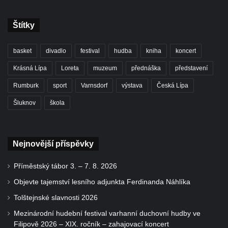
Štítky
basket
divadlo
festival
hudba
kniha
koncert
Krásná Lípa
Loreta
muzeum
přednáška
představení
Rumburk
sport
Varnsdorf
výstava
Česká Lípa
Šluknov
škola
Nejnovější příspěvky
Příměstský tábor 3. – 7. 8. 2026
Objevte tajemství lesního adjunkta Ferdinanda Náhlíka
Tolštejnské slavnosti 2026
Mezinárodní hudební festival varhanní duchovní hudby ve
Filipově 2026 – XIX. ročník – zahajovací koncert