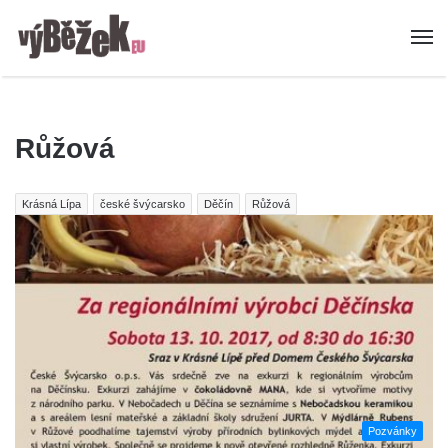
Růžová
Krásná Lípa
české švýcarsko
Děčín
Růžová
Pozvánky