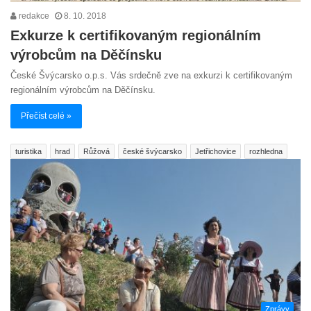
redakce
8. 10. 2018
Exkurze k certifikovaným regionálním
výrobcům na Děčínsku
České Švýcarsko o.p.s. Vás srdečně zve na exkurzi k certifikovaným
regionálním výrobcům na Děčínsku.
Přečíst celé »
turistika
hrad
Růžová
české švýcarsko
Jetřichovice
rozhledna
Zprávy