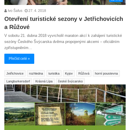
Ivo Šafus
27. 4. 2018
Otevření turistické sezony v Jetřichovicích
a Růžové
V sobotu 21. dubna 2018 vyvrcholil maraton akcí k zahájení turistické
sezóny Českého Švýcarska dvěma propojenými akcemi – oficiálním
zpřístupněním…
Přečíst celé »
Jetřichovice
rozhledna
turistika
Kyjov
Růžová
horní poustevna
Langburkersdorf
Krásná Lípa
české švýcarsko