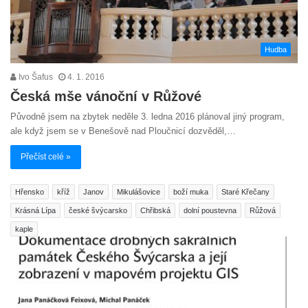
Hudba
Ivo Šafus
4. 1. 2016
Česká mše vánoční v Růžové
Původně jsem na zbytek neděle 3. ledna 2016 plánoval jiný program,
ale když jsem se v Benešově nad Ploučnicí dozvěděl,…
Přečíst celé »
Hřensko
kříž
Janov
Mikulášovice
boží muka
Staré Křečany
Krásná Lípa
české švýcarsko
Chřibská
dolní poustevna
Růžová
kaple