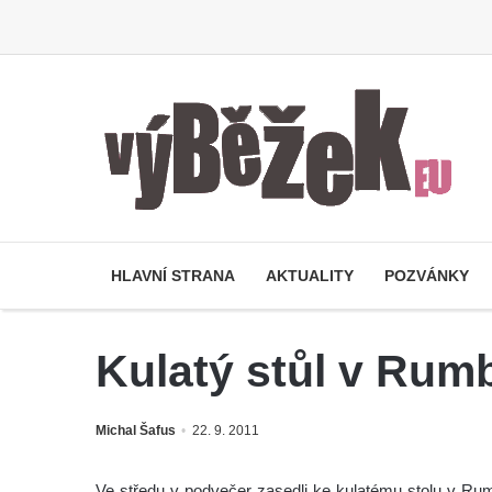
HLAVNÍ STRANA
AKTUALITY
POZVÁNKY
Kulatý stůl v Rum
Michal Šafus
22. 9. 2011
Ve středu v podvečer zasedli ke kulatému stolu v Ru