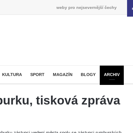
weby pro nejsevernější čechy
KULTURA
SPORT
MAGAZÍN
BLOGY
ARCHIV
burku, tisková zpráva
mburku zástupci vedení města spolu se zástupci rumburských