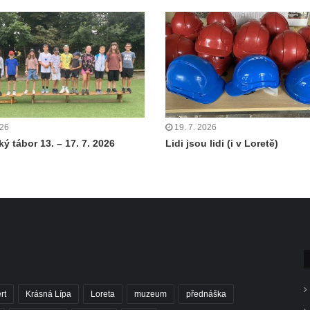
026
19. 7. 2026
ý tábor 13. – 17. 7. 2026
Lidi jsou lidi (i v Loretě)
rt
Krásná Lípa
Loreta
muzeum
přednáška