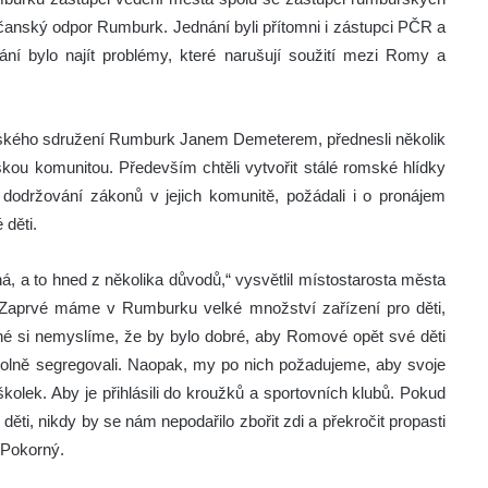
nský odpor Rumburk. Jednání byli přítomni i zástupci PČR a
ání bylo najít problémy, které narušují soužití mezi Romy a
ského sdružení Rumburk Janem Demeterem, přednesli několik
mskou komunitou. Především chtěli vytvořit stálé romské hlídky
 dodržování zákonů v jejich komunitě, požádali i o pronájem
 děti.
, a to hned z několika důvodů,“ vysvětlil místostarosta města
 „Zaprvé máme v Rumburku velké množství zařízení pro děti,
é si nemyslíme, že by bylo dobré, aby Romové opět své děti
rovolně segregovali. Naopak, my po nich požadujeme, aby svoje
d školek. Aby je přihlásili do kroužků a sportovních klubů. Pokud
ěti, nikdy by se nám nepodařilo zbořit zdi a překročit propasti
 Pokorný.