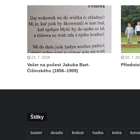
23. 7. 2026
20. 7. 2
Večer na počest Jakuba Bart-
Příměstsk
Ćišinského (1856–1909)
Štítky
basket
divadlo
festival
hudba
kniha
konce