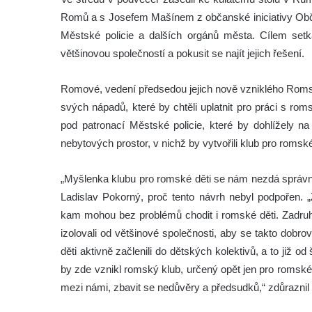
Romů a s Josefem Mašínem z občanské iniciativy Obča
Městské policie a dalších orgánů města.
Cílem setk
většinovou společností a pokusit se najít jejich řešení.
Romové, vedení předsedou jejich nově vzniklého Rom
svých nápadů, které by chtěli uplatnit pro práci s ro
pod patronací Městské policie, které by dohlížely na
nebytových prostor, v nichž by vytvořili klub pro romské
„Myšlenka klubu pro romské děti se nám nezdá správná
Ladislav Pokorný, proč tento návrh nebyl podpořen.
kam mohou bez problémů chodit i romské děti. Zadruh
izolovali od většinové společnosti, aby se takto dob
děti aktivně začlenili do dětských kolektivů, a to již o
by zde vznikl romský klub, určený opět jen pro romské d
mezi námi, zbavit se nedůvěry a předsudků,“ zdůraznil