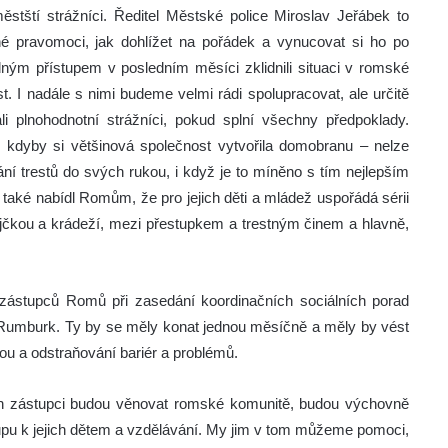
ěstští strážníci. Ředitel Městské police Miroslav Jeřábek to
né pravomoci, jak dohlížet na pořádek a vynucovat si ho po
ým přístupem v posledním měsíci zklidnili situaci v romské
t. I nadále s nimi budeme velmi rádi spolupracovat, ale určitě
i plnohodnotní strážníci, pokud splní všechny předpoklady.
ako kdyby si většinová společnost vytvořila domobranu – nelze
ní trestů do svých rukou, i když je to míněno s tím nejlepším
 také nabídl Romům, že pro jejich děti a mládež uspořádá sérii
půjčkou a krádeží, mezi přestupkem a trestným činem a hlavně,
i zástupců Romů při zasedání koordinačních sociálních porad
umburk. Ty by se měly konat jednou měsíčně a měly by vést
ou a odstraňování bariér a problémů.
ich zástupci budou věnovat romské komunitě, budou výchovně
upu k jejich dětem a vzdělávání. My jim v tom můžeme pomoci,