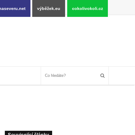
naseveru.net
výběžek.eu
cokolivokoli.cz
Související články