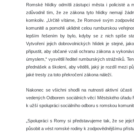
Romské hlídky odmítli zástupci města i policisté a m
zdůvodnil tím, že ze zákona tyto hlídky nemají žád
komkoliv. „Určitě vítáme, že Romové svým zodpovědn
komunitě a pomohli uklidnit celou rumburskou veřejnos
lepším řešením by bylo, kdyby se z nich spíše stal
Vytvoření jejich dobrovolnických hlídek je stejné, j
připustit, aby občané vzali ochranu zákona a vykonává
úmyslem,“ vysvětlil ředitel rumburských strážníků. Ten
přednášek a školení, aby věděli, jaký je rozdíl mezi 
jaké tresty za toto překročení zákona náleží.
Nakonec se všichni shodli na nutnosti aktivní účast
vedených Odborem sociálních věcí Městského úřadu R
k užší spolupráci sociálního odboru s romskou komunit
„Spolupráci s Romy si představujeme tak, že se jej
působit a vést romské rodiny k zodpovědnějšímu příst