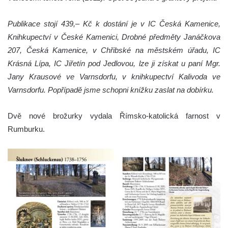
Publikace stojí 439,– Kč k dostání je v IC Česká Kamenice,
Knihkupectví v České Kamenici, Drobné předměty Janáčkova
207, Česká Kamenice, v Chřibské na městském úřadu, IC
Krásná Lípa, IC Jiřetín pod Jedlovou, lze ji získat u paní Mgr.
Jany Krausové ve Varnsdorfu, v knihkupectví Kalivoda ve
Varnsdorfu. Popřípadě jsme schopni knížku zaslat na dobírku.
Dvě nové brožurky vydala Římsko-katolická farnost v
Rumburku.