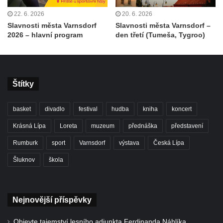
22. 6. 2026
20. 6. 2026
Slavnosti města Varnsdorf
Slavnosti města Varnsdorf –
2026 – hlavní program
den třetí (Tumeša, Tygroo)
Štítky
basket
divadlo
festival
hudba
kniha
koncert
Krásná Lípa
Loreta
muzeum
přednáška
představení
Rumburk
sport
Varnsdorf
výstava
Česká Lípa
Šluknov
škola
Nejnovější příspěvky
Objevte tajemství lesního adjunkta Ferdinanda Náhlíka