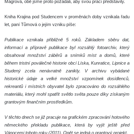
Mágrová, obě jsme proto požádali, aby svou práci představily.
Kniha Krajina pod Studencem v proměnách doby vznikala řadu
let, paní Tůmová o jejím vzniku píše:
Publikace vznikala přibližně 5 roků. Základem sběru dat,
informací a přípravě publikace byl rozsáhlý fotoarchiv, který
obsahoval množství záběrů a snímků míst a domů, které
během tristní poválečné historie obcí Líska, Kunratice, Lipnice a
Studený zcela nenávratně zanikly. V archivu vybádané
historické údaje a velké množství vzpomínek dosídlenců,
rekreantů i místních obyvatel bylo zpracováno do rozsáhlého
materiálu, který mohl spatřit světlo světa pouze díky získaným
grantovým finančním prostředkům.
V těchto dnech se již pracuje na grafickém zpracování hotového
německého překladu publikace, která by vyjít ještě před
Vánocemi tohoto roku (2011). Opět se jedná o grantový projekt.