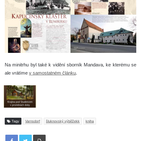
Na minitrhu byl také k vidění sborník Mandava, ke kterému se
ale vrátíme
v samostatném článku
.
Tagy
Varnsdorf
šluknovský výběžekk
kniha
Tisknout