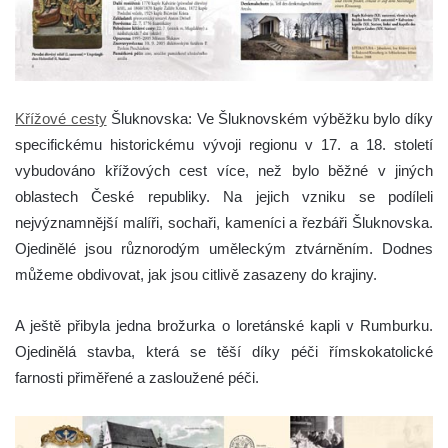
Křížové cesty
Šluknovska: Ve Šluknovském výběžku bylo díky
specifickému historickému vývoji regionu v 17. a 18. století
vybudováno křížových cest více, než bylo běžné v jiných
oblastech České republiky. Na jejich vzniku se podíleli
nejvýznamnější malíři, sochaři, kameníci a řezbáři Šluknovska.
Ojedinělé jsou různorodým uměleckým ztvárněním. Dodnes
můžeme obdivovat, jak jsou citlivě zasazeny do krajiny.
A ještě přibyla jedna brožurka o loretánské kapli v Rumburku.
Ojedinělá stavba, která se těší díky péči římskokatolické
farnosti přiměřené a zasloužené péči.