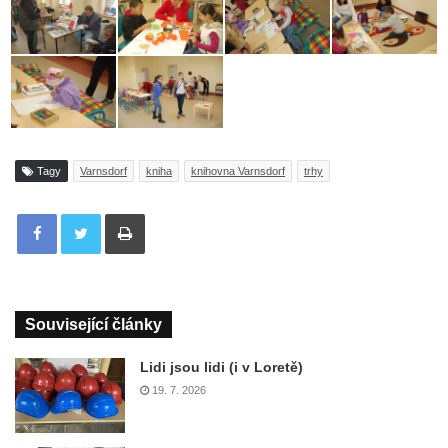
Tagy
Varnsdorf
kniha
knihovna Varnsdorf
trhy
Tisknout
Související články
Lidi jsou lidi (i v Loretě)
19. 7. 2026