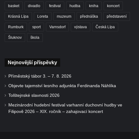
basket
divadlo
festival
hudba
kniha
koncert
Krásná Lípa
Loreta
muzeum
přednáška
představení
Rumburk
sport
Varnsdorf
výstava
Česká Lípa
Šluknov
škola
Nejnovější příspěvky
Příměstský tábor 3. – 7. 8. 2026
Objevte tajemství lesního adjunkta Ferdinanda Náhlíka
Tolštejnské slavnosti 2026
Mezinárodní hudební festival varhanní duchovní hudby ve
Filipově 2026 – XIX. ročník – zahajovací koncert