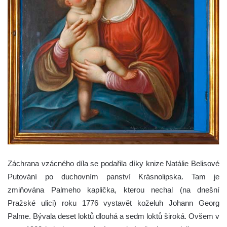
Záchrana vzácného díla se podařila díky knize Natálie Belisové
Putování po duchovním panství Krásnolipska. Tam je
zmiňována Palmeho kaplička, kterou nechal (na dnešní
Pražské ulici) roku 1776 vystavět koželuh Johann Georg
Palme. Bývala deset loktů dlouhá a sedm loktů široká. Ovšem v