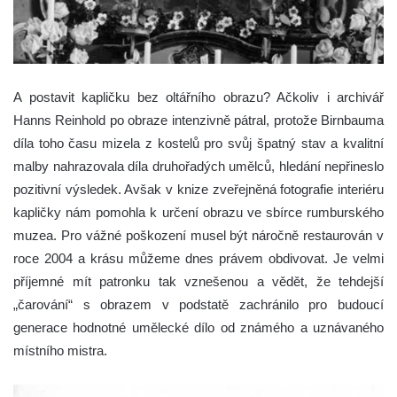
A postavit kapličku bez oltářního obrazu? Ačkoliv i archivář
Hanns Reinhold po obraze intenzivně pátral, protože Birnbauma
díla toho času mizela z kostelů pro svůj špatný stav a kvalitní
malby nahrazovala díla druhořadých umělců, hledání nepřineslo
pozitivní výsledek. Avšak v knize zveřejněná fotografie interiéru
kapličky nám pomohla k určení obrazu ve sbírce rumburského
muzea. Pro vážné poškození musel být náročně restaurován v
roce 2004 a krásu můžeme dnes právem obdivovat. Je velmi
příjemné mít patronku tak vznešenou a vědět, že tehdejší
„čarování“ s obrazem v podstatě zachránilo pro budoucí
generace hodnotné umělecké dílo od známého a uznávaného
místního mistra.