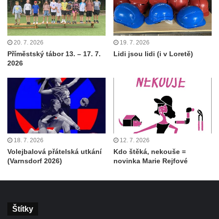
20. 7. 2026
19. 7. 2026
Příměstský tábor 13. – 17. 7.
Lidi jsou lidi (i v Loretě)
2026
18. 7. 2026
12. 7. 2026
Volejbalová přátelská utkání
Kdo štěká, nekouše =
(Varnsdorf 2026)
novinka Marie Rejfové
Štítky