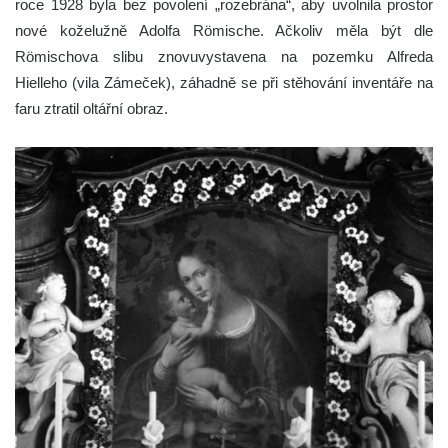
roce 1928 byla bez povolení „rozebrána“, aby uvolnila prostor
nové koželužně Adolfa Römische. Ačkoliv měla být dle
Römischova slibu znovuvystavena na pozemku Alfreda
Hielleho (vila Zámeček), záhadně se při stěhování inventáře na
faru ztratil oltářní obraz.