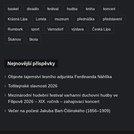
basket
divadlo
festival
hudba
kniha
koncert
Krásná Lípa
Loreta
muzeum
přednáška
představení
Rumburk
sport
Varnsdorf
výstava
Česká Lípa
Šluknov
škola
Nejnovější příspěvky
Objevte tajemství lesního adjunkta Ferdinanda Náhlíka
Tolštejnské slavnosti 2026
Mezinárodní hudební festival varhanní duchovní hudby ve
Filipově 2026 – XIX. ročník – zahajovací koncert
Večer na počest Jakuba Bart-Ćišinského (1856–1909)