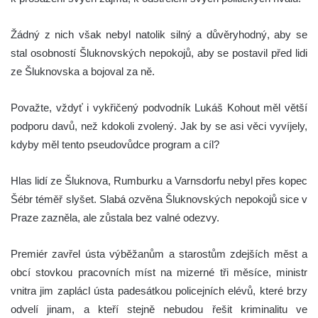
Žádný z nich však nebyl natolik silný a důvěryhodný, aby se
stal osobností Šluknovských nepokojů, aby se postavil před lidi
ze Šluknovska a bojoval za ně.
Považte, vždyť i vykřičený podvodník Lukáš Kohout měl větší
podporu davů, než kdokoli zvolený. Jak by se asi věci vyvíjely,
kdyby měl tento pseudovůdce program a cíl?
Hlas lidí ze Šluknova, Rumburku a Varnsdorfu nebyl přes kopec
Šébr téměř slyšet. Slabá ozvěna Šluknovských nepokojů sice v
Praze zazněla, ale zůstala bez valné odezvy.
Premiér zavřel ústa výběžanům a starostům zdejších měst a
obcí stovkou pracovních míst na mizerné tři měsíce, ministr
vnitra jim zaplácl ústa padesátkou policejních elévů, které brzy
odvelí jinam, a kteří stejně nebudou řešit kriminalitu ve