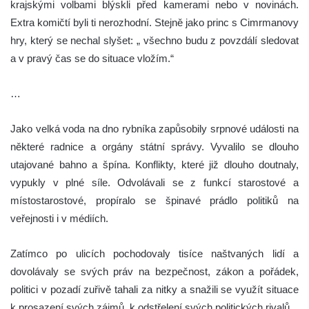
krajskými volbami blýskli před kamerami nebo v novinách.
Extra komičtí byli ti nerozhodní. Stejně jako princ s Cimrmanovy
hry, který se nechal slyšet: „ všechno budu z povzdálí sledovat
a v pravý čas se do situace vložím.“
…
Jako velká voda na dno rybníka zapůsobily srpnové události na
některé radnice a orgány státní správy. Vyvalilo se dlouho
utajované bahno a špína. Konflikty, které již dlouho doutnaly,
vypukly v plné síle. Odvolávali se z funkcí starostové a
místostarostové, propíralo se špinavé prádlo politiků na
veřejnosti i v médiích.
Zatímco po ulicích pochodovaly tisíce naštvaných lidí a
dovolávaly se svých práv na bezpečnost, zákon a pořádek,
politici v pozadí zuřivě tahali za nitky a snažili se využít situace
k prosazení svých zájmů, k odstřelení svých politických rivalů.