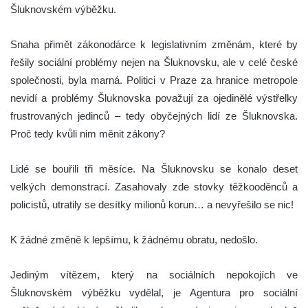
Šluknovském výběžku.
Snaha přimět zákonodárce k legislativním změnám, které by
řešily sociální problémy nejen na Šluknovsku, ale v celé české
společnosti, byla marná. Politici v Praze za hranice metropole
nevidí a problémy Šluknovska považují za ojedinělé výstřelky
frustrovaných jedinců – tedy obyčejných lidí ze Šluknovska.
Proč tedy kvůli nim měnit zákony?
Lidé se bouřili tři měsíce. Na Šluknovsku se konalo deset
velkých demonstrací. Zasahovaly zde stovky těžkooděnců a
policistů, utratily se desítky milionů korun… a nevyřešilo se nic!
K žádné změně k lepšímu, k žádnému obratu, nedošlo.
Jediným vítězem, který na sociálních nepokojích ve
Šluknovském výběžku vydělal, je Agentura pro sociální