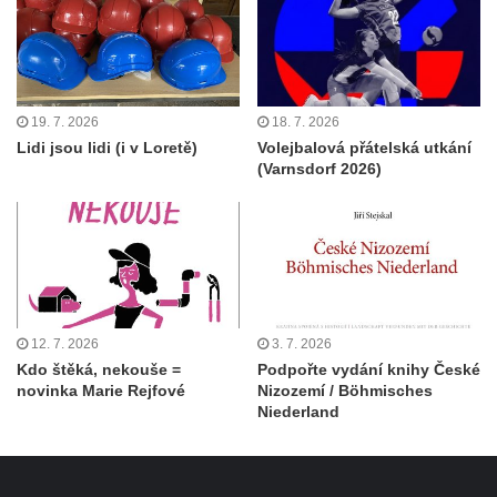
19. 7. 2026
18. 7. 2026
Lidi jsou lidi (i v Loretě)
Volejbalová přátelská utkání
(Varnsdorf 2026)
12. 7. 2026
3. 7. 2026
Kdo štěká, nekouše =
Podpořte vydání knihy České
novinka Marie Rejfové
Nizozemí / Böhmisches
Niederland