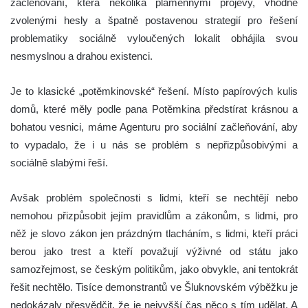
začleňování, která několika plamennými projevy, vhodně
zvolenými hesly a špatně postavenou strategií pro řešení
problematiky sociálně vyloučených lokalit obhájila svou
nesmyslnou a drahou existenci.
Je to klasické „potěmkinovské“ řešení. Místo papírových kulis
domů, které měly podle pana Potěmkina předstírat krásnou a
bohatou vesnici, máme Agenturu pro sociální začleňování, aby
to vypadalo, že i u nás se problém s nepřizpůsobivými a
sociálně slabými řeší.
Avšak problém společnosti s lidmi, kteří se nechtějí nebo
nemohou přizpůsobit jejím pravidlům a zákonům, s lidmi, pro
něž je slovo zákon jen prázdným tlacháním, s lidmi, kteří práci
berou jako trest a kteří považují výživné od státu jako
samozřejmost, se českým politikům, jako obvykle, ani tentokrát
řešit nechtělo. Tisíce demonstrantů ve Šluknovském výběžku je
nedokázaly přesvědčit, že je nejvyšší čas něco s tím udělat. A