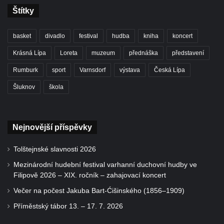
Štítky
basket
divadlo
festival
hudba
kniha
koncert
Krásná Lípa
Loreta
muzeum
přednáška
představení
Rumburk
sport
Varnsdorf
výstava
Česká Lípa
Šluknov
škola
Nejnovější příspěvky
Tolštejnské slavnosti 2026
Mezinárodní hudební festival varhanní duchovní hudby ve
Filipově 2026 – XIX. ročník – zahajovací koncert
Večer na počest Jakuba Bart-Ćišinského (1856–1909)
Příměstský tábor 13. – 17. 7. 2026