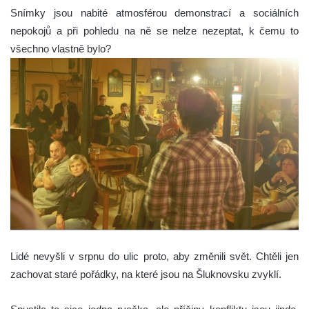
Snímky jsou nabité atmosférou demonstrací a sociálních
nepokojů a při pohledu na ně se nelze nezeptat, k čemu to
všechno vlastně bylo?
Lidé nevyšli v srpnu do ulic proto, aby změnili svět. Chtěli jen
zachovat staré pořádky, na které jsou na Šluknovsku zvyklí.