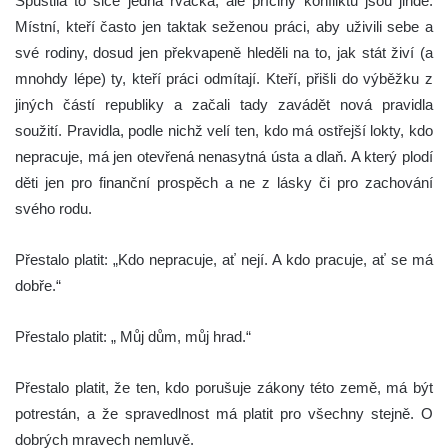
Spustila to sice jedna rvačka, ale příčiny konfliktu jsou jinde.
Místní, kteří často jen taktak seženou práci, aby uživili sebe a
své rodiny, dosud jen překvapeně hleděli na to, jak stát živí (a
mnohdy lépe) ty, kteří práci odmítají. Kteří, přišli do výběžku z
jiných částí republiky a začali tady zavádět nová pravidla
soužití. Pravidla, podle nichž velí ten, kdo má ostřejší lokty, kdo
nepracuje, má jen otevřená nenasytná ústa a dlaň. A který plodí
děti jen pro finanční prospěch a ne z lásky či pro zachování
svého rodu.
Přestalo platit: „Kdo nepracuje, ať nejí. A kdo pracuje, ať se má
dobře.“
Přestalo platit: „ Můj dům, můj hrad.“
Přestalo platit, že ten, kdo porušuje zákony této země, má být
potrestán, a že spravedlnost má platit pro všechny stejně. O
dobrých mravech nemluvě.