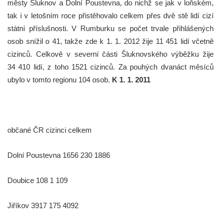
městy Šluknov a Dolní Poustevna, do nichž se jak v loňském,
tak i v letošním roce přistěhovalo celkem přes dvě stě lidí cizí
státní příslušnosti. V Rumburku se počet trvale přihlášených
osob snížil o 41, takže zde k 1. 1. 2012 žije 11 451 lidí včetně
cizinců. Celkově v severní části Šluknovského výběžku žije
34 410 lidí, z toho 1521 cizinců. Za pouhých dvanáct měsíců
ubylo v tomto regionu 104 osob.
K 1. 1. 2011
občané ČR cizinci celkem
Dolní Poustevna 1656 230 1886
Doubice 108 1 109
Jiříkov 3917 175 4092