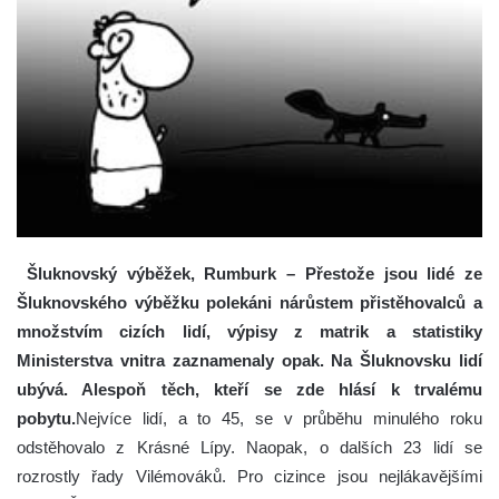
Šluknovský výběžek, Rumburk – Přestože jsou lidé ze
Šluknovského výběžku polekáni nárůstem přistěhovalců a
množstvím cizích lidí, výpisy z matrik a statistiky
Ministerstva vnitra zaznamenaly opak. Na Šluknovsku lidí
ubývá. Alespoň těch, kteří se zde hlásí k trvalému
pobytu.
Nejvíce lidí, a to 45, se v průběhu minulého roku
odstěhovalo z Krásné Lípy. Naopak, o dalších 23 lidí se
rozrostly řady Vilémováků. Pro cizince jsou nejlákavějšími