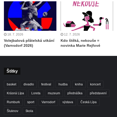
18. 7. 2026
12. 7. 2026
Volejbalová přátelská utkání
Kdo štěká, nekouše =
(Varnsdorf 2026)
novinka Marie Rejfové
Štítky
basket
divadlo
festival
hudba
kniha
koncert
Krásná Lípa
Loreta
muzeum
přednáška
představení
Rumburk
sport
Varnsdorf
výstava
Česká Lípa
Šluknov
škola