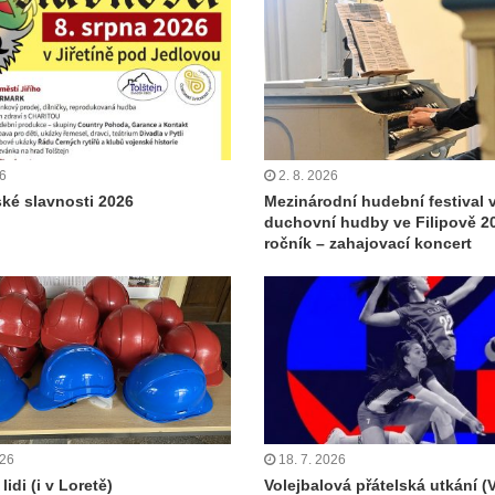
26
2. 8. 2026
ské slavnosti 2026
Mezinárodní hudební festival 
duchovní hudby ve Filipově 20
ročník – zahajovací koncert
026
18. 7. 2026
lidi (i v Loretě)
Volejbalová přátelská utkání (