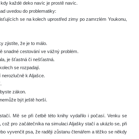
kdy každé deko navíc je prostě navíc.
snad uvedou do problematiky:
isťujících se na kolech uprostřed zimy po zamrzlém Youkonu,
zjistíte, že je to málo.
ivně snadné cestování ve vážný problém.
la, je šťastná či nešťastná.
kolech se rozpadají.
í nerozlučně k Aljašce.
.
 byste zákon.
nemůže být ještě horší.
stačí. Mě se při četbě této knihy vydařilo i počasí. Venku se
 což pro začátečníka na simulaci Aljašky stačí a ukázlo se, při
nebo vyvenčit psa, že raději zůstanu čtenářem a těžko se někdy