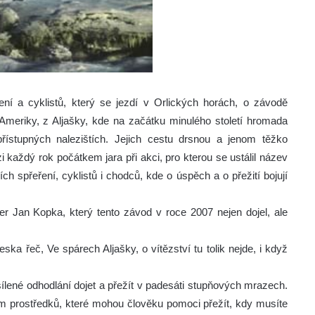
ní a cyklistů, který se jezdí v Orlických horách, o závodě
 Ameriky, z Aljašky, kde na začátku minulého století hromada
přístupných nalezištích. Jejich cestu drsnou a jenom těžko
i každý rok počátkem jara při akci, pro kterou se ustálil název
h spřeření, cyklistů i chodců, kde o úspěch a o přežití bojují
r Jan Kopka, který tento závod v roce 2007 nejen dojel, ale
eska řeč, Ve spárech Aljašky, o vítězství tu tolik nejde, i když
šílené odhodlání dojet a přežít v padesáti stupňových mrazech.
 prostředků, které mohou člověku pomoci přežít, kdy musíte