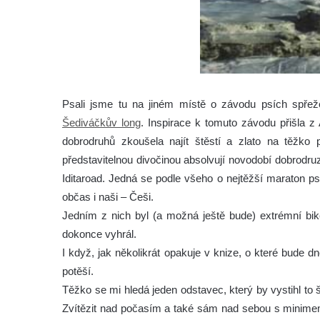
Psali jsme tu na jiném místě o závodu psích spřeže
Šediváčkův long
. Inspirace k tomuto závodu přišla z
dobrodruhů zkoušela najít štěstí a zlato na těžko 
představitelnou divočinou absolvují novodobí dobrodruz
Iditaroad.
Jedná se podle všeho o nejtěžší maraton psíc
občas i naši – Češi.
Jedním z nich byl (a možná ještě bude) extrémní bike
dokonce vyhrál.
I když, jak několikrát opakuje v knize, o které bude dn
potěší.
Těžko se mi hledá jeden odstavec, který by vystihl to 
Zvítězit nad počasím a také sám nad sebou s minimem