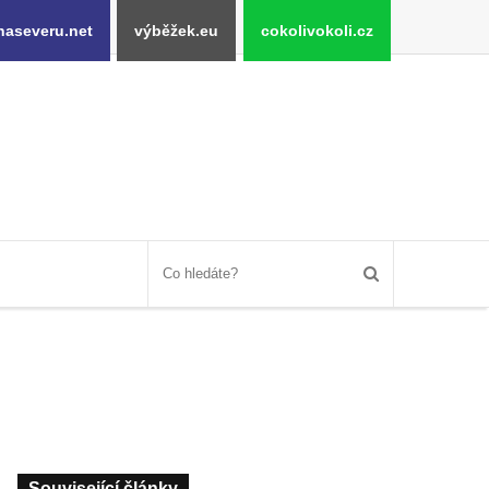
naseveru.net
výběžek.eu
cokolivokoli.cz
Související články