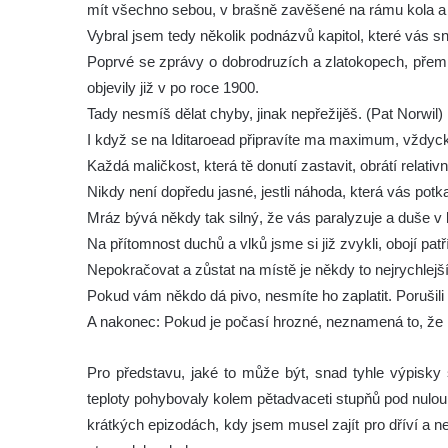
mít všechno sebou, v brašně zavěšené na rámu kola a 
Vybral jsem tedy několik podnázvů kapitol, které vás 
Poprvé se zprávy o dobrodruzích a zlatokopech, přem
objevily již v po roce 1900.
Tady nesmíš dělat chyby, jinak nepřežijěš. (Pat Norwil)
I když se na Iditaroead připravíte ma maximum, vždycky 
Každá maličkost, která tě donutí zastavit, obrátí relat
Nikdy není dopředu jasné, jestli náhoda, která vás potka
Mráz bývá někdy tak silný, že vás paralyzuje a duše v 
Na přítomnost duchů a vlků jsme si již zvykli, obojí patř
Nepokračovat a zůstat na místě je někdy to nejrychlejší
Pokud vám někdo dá pivo, nesmíte ho zaplatit. Porušili
A nakonec: Pokud je počasí hrozné, neznamená to, že 
Pro představu, jaké to může být, snad tyhle výpisky 
teploty pohybovaly kolem pětadvaceti stupňů pod nulou,
krátkých epizodách, kdy jsem musel zajít pro dříví a 