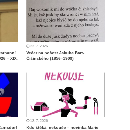
23. 7. 2026
varhanní
Večer na počest Jakuba Bart-
26 – XIX.
Ćišinského (1856–1909)
12. 7. 2026
Varnsdorf
Kdo štěká, nekouše = novinka Marie