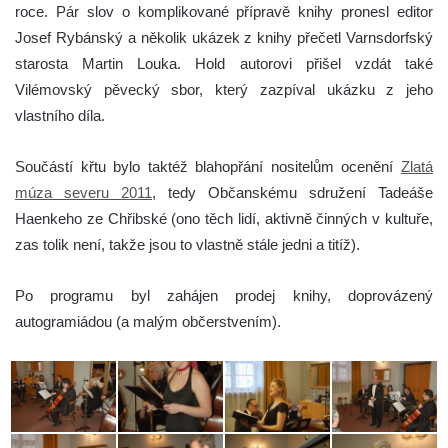
roce. Pár slov o komplikované přípravě knihy pronesl editor
Josef Rybánský a několik ukázek z knihy přečetl Varnsdorfský
starosta Martin Louka. Hold autorovi přišel vzdát také
Vilémovský pěvecký sbor, který zazpíval ukázku z jeho
vlastního díla.
Součástí křtu bylo taktéž blahopřání nositelům ocenění
Zlatá
múza severu 2011
, tedy Občanskému sdružení Tadeáše
Haenkeho ze Chřibské (ono těch lidí, aktivně činných v kultuře,
zas tolik není, takže jsou to vlastně stále jedni a titíž).
Po programu byl zahájen prodej knihy, doprovázený
autogramiádou (a malým občerstvením).