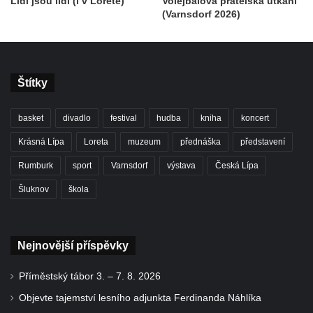
Lidi jsou lidi (i v Loretě)
Volejbalová přátelská utkání
(Varnsdorf 2026)
Štítky
basket
divadlo
festival
hudba
kniha
koncert
Krásná Lípa
Loreta
muzeum
přednáška
představení
Rumburk
sport
Varnsdorf
výstava
Česká Lípa
Šluknov
škola
Nejnovější příspěvky
Příměstský tábor 3. – 7. 8. 2026
Objevte tajemství lesního adjunkta Ferdinanda Náhlíka