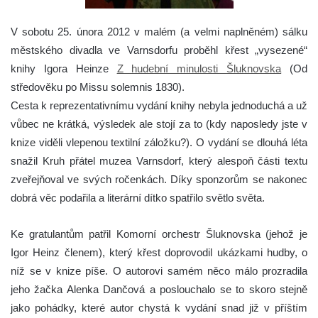
V sobotu 25. února 2012 v malém (a velmi naplněném) sálku
městského divadla ve Varnsdorfu proběhl křest „vysezené“
knihy Igora Heinze
Z hudební minulosti Šluknovska
(Od
středověku po Missu solemnis 1830).
Cesta k reprezentativnímu vydání knihy nebyla jednoduchá a už
vůbec ne krátká, výsledek ale stojí za to (kdy naposledy jste v
knize viděli vlepenou textilní záložku?). O vydání se dlouhá léta
snažil Kruh přátel muzea Varnsdorf, který alespoň části textu
zveřejňoval ve svých ročenkách. Díky sponzorům se nakonec
dobrá věc podařila a literární dítko spatřilo světlo světa.
Ke gratulantům patřil Komorní orchestr Šluknovska (jehož je
Igor Heinz členem), který křest doprovodil ukázkami hudby, o
níž se v knize píše. O autorovi samém něco málo prozradila
jeho žačka Alenka Dančová a poslouchalo se to skoro stejně
jako pohádky, které autor chystá k vydání snad již v příštím