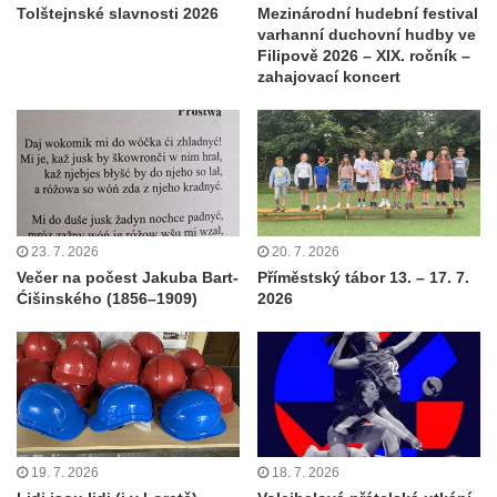
Tolštejnské slavnosti 2026
Mezinárodní hudební festival
varhanní duchovní hudby ve
Filipově 2026 – XIX. ročník –
zahajovací koncert
23. 7. 2026
20. 7. 2026
Večer na počest Jakuba Bart-
Příměstský tábor 13. – 17. 7.
Ćišinského (1856–1909)
2026
19. 7. 2026
18. 7. 2026